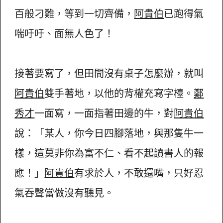
百般刁難，等到一切齊備，
阿貴伯
已跑得氣
喘吁吁、面無人色了！
接著要寫了，但田間沒有桌子怎麼辦，就叫
阿貴伯
雙手著地，以他的背權充寫字檯。
鄭
秀才
一面寫，一面指著田邊的牛，對
阿貴伯
說：「某人，你今日四腳落地，與那隻牛一
樣，這莫非你為富不仁、看不起讀書人的報
應！」
阿貴伯
有求於人，不敢還嘴，只好忍
氣吞聲當做沒有聽見。