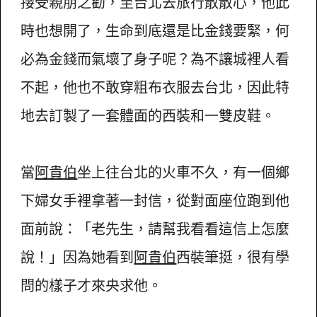
接受親朋之勸，至台北去旅行散散心，他此
時也想開了，生命到底還是比金錢要緊，何
必為金錢而氣壞了身子呢？為不讓城裡人看
不起，他也不敢穿粗布衣服去台北，因此特
地去訂製了一套體面的西裝和一雙皮鞋。
當
阿貴伯
坐上往台北的火車不久，有一個鄉
下婦女手裡拿著一封信，從對面座位跑到他
面前說：「老先生，請幫我看看這信上怎麼
說！」因為她看到
阿貴伯
西裝筆挺，很有學
問的樣子才來央求他。