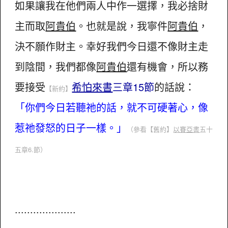
如果讓我在他們兩人中作一選擇，我必捨財
主而取
阿貴伯
。也就是說，我寧件
阿貴伯
，
決不願作財主。幸好我們今日還不像財主走
到陰間，我們都像
阿貴伯
還有機會，所以務
要接受
希怕來書
三章15節
的話說：
【新約】
「你們今日若聽祂的話，就不可硬著心，像
惹祂發怒的日子一樣。」
（參看【舊約】
以賽亞書
五十
五章6.節）
....................