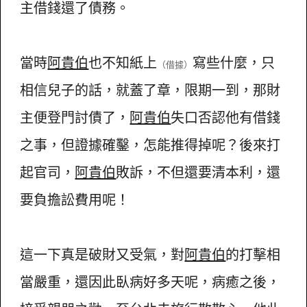
主借錢還了債務。
當時
阿貴伯
也不知紙上
寫些什麼，只
（借據）
相信兒子的話，就蓋了章，限期一到，那財
主便登門討債了，
阿貴伯
失口否認他有借錢
之事，但證據確鑿，怎能推得掉呢？後來打
起官司，
阿貴伯
敗訴，不但還要清本利，還
要負擔訟費用呢！
這一下真是破財又受氣，對
阿貴伯
的打擊相
當嚴重，還因此臥病好多天呢，病癒之後，