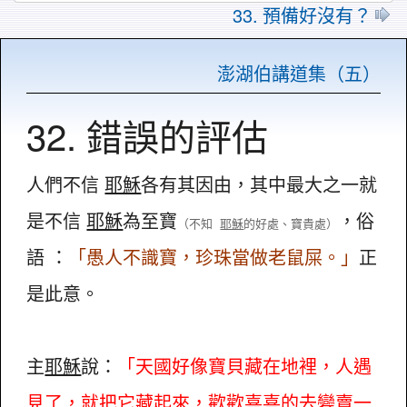
33. 預備好沒有？
澎湖伯講道集（五）
32. 錯誤的評估
人們不信
耶穌
各有其因由，其中最大之一就
是不信
耶穌
為至寶
，俗
（不知
耶穌
的好處、寶貴處）
語 ：
「愚人不識寶，珍珠當做老鼠屎。」
正
是此意。
主
耶穌
說：
「天國好像寶貝藏在地裡，人遇
見了，就把它藏起來，歡歡喜喜的去變賣一