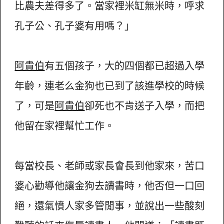
比農夫差得多了。當家裡米缸無米時，呼求
孔子公、孔子婆有用嗎？」
阿貴伯
有五個孩子，大的四個都已超過入學
年齡，連老么金狗也已到了該進學校的時候
了，可是
阿貴伯
卻死也不肯送子入學，而把
他留在家裡幫忙工作。
每當校長、老師或家長會長到他家來，苦口
婆心勸導他讓金狗去讀書時，他否但一口回
絕，還氣憤人家多管閒事，並說出一些酸刻