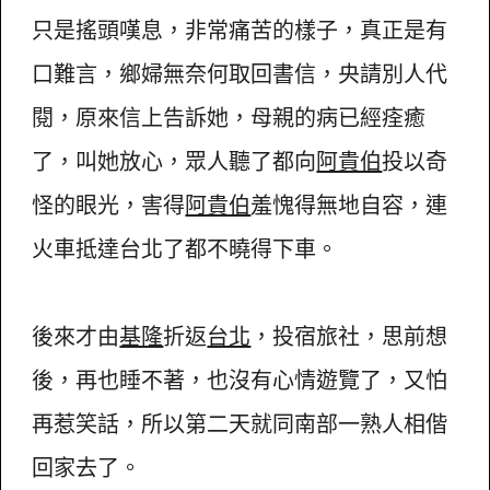
只是搖頭嘆息，非常痛苦的樣子，真正是有
口難言，鄉婦無奈何取回書信，央請別人代
閱，原來信上告訴她，母親的病已經痊癒
了，叫她放心，眾人聽了都向
阿貴伯
投以奇
怪的眼光，害得
阿貴伯
羞愧得無地自容，連
火車抵達台北了都不曉得下車。
後來才由
基隆
折返
台北
，投宿旅社，思前想
後，再也睡不著，也沒有心情遊覽了，又怕
再惹笑話，所以第二天就同南部一熟人相偕
回家去了。