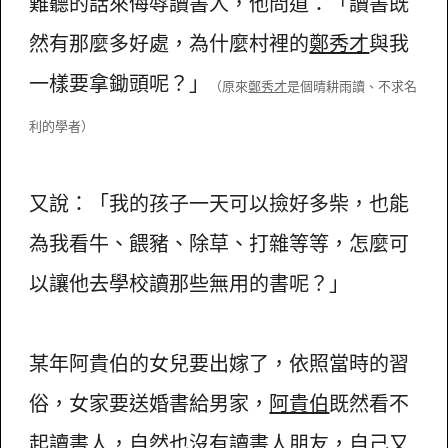
難聽的話來侮辱讀書人，他問道：「讀書既
然有那麼多好處，為什麼村裡的
鄭秀才
與我
一樣要拿鋤頭呢？」
（原來
鄭秀才
是個晴耕雨讀、不求名
利的學者）
又說：「我的孩子一天可以撿好多柴，也能
為我看牛、餵豬、除草、打雜等等，怎麼可
以讓他去學校讀那些無用的書呢？」
某年阿貴伯的女兒要出嫁了，依照當時的習
俗，女家要送婚書給男家，
阿貴伯
既然看不
起讀書人，自然也沒有讀書人朋友，自己又