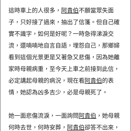
這時車上的人很多，
阿貴伯
不願當眾失面
子，只好接了過來，抽出了信箋。但自己確
實不識字，如何是好呢？一時急得涕淚交
流，還喃喃地自言自語，埋怨自己，那鄉婦
看到這個光景更是又著急又悲傷，因為她離
家時母親病重，至今天上車之前接到此信，
必定講起母親的病況，現在看
阿貴伯
的表
情，她認為凶多吉少，必是母親死了。
她一面悲傷流淚，一面詢問
阿貴伯
，她母親
何時去世，何時安葬，
阿貴伯
卻答不出來，