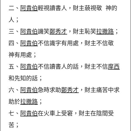
二、
阿貴伯
輕視讀書人，財主藐視敬 神的
人；
三、
阿貴伯
譏笑
鄭秀才
，財主恥笑
拉撒路
；
四、
阿貴伯
不信識字有用處，財主不信敬
神有用處；
五、
阿貴伯
不信讀書人的話，財主不信
摩西
和先知的話；
六、
阿貴伯
急時求助
鄭秀才
，財主痛苦中求
助於
拉撒路
；
七、
阿貴伯
在火車上受窘，財主在陰間受
苦；