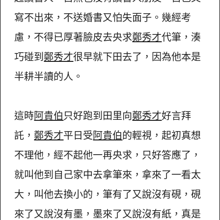
寫不出來，不送婚書又怕失面子。幾經考
慮，不得已厚著臉皮去央求
鄭秀才
代筆，湊
巧碰到
鄭秀才
很早就下田去了，因為他本是
半耕半讀的人。
這時
阿貴伯
只好跑到田里向
鄭秀才
好言拜
託，
鄭秀才
平日受
阿貴伯
的輕視，起初真想
不理他，經不起他一再央求，只好答應了，
就叫他到自己家中去拿筆來，拿來了一看太
大，叫他去換小的，筆有了又說沒有硯，硯
來了又說沒有墨，墨來了又說沒有紙，真是