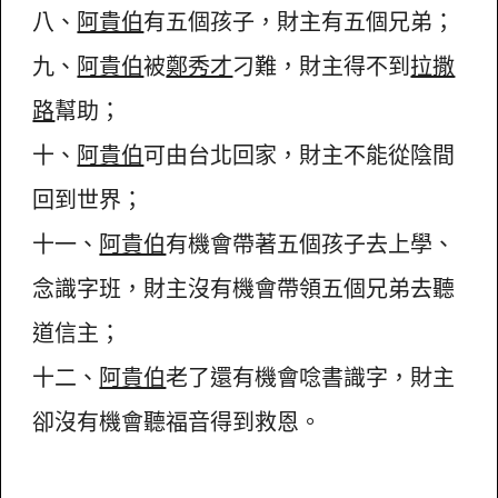
八、
阿貴伯
有五個孩子，財主有五個兄弟；
九、
阿貴伯
被
鄭秀才
刁難，財主得不到
拉撒
路
幫助；
十、
阿貴伯
可由台北回家，財主不能從陰間
回到世界；
十一、
阿貴伯
有機會帶著五個孩子去上學、
念識字班，財主沒有機會帶領五個兄弟去聽
道信主；
十二、
阿貴伯
老了還有機會唸書識字，財主
卻沒有機會聽福音得到救恩。