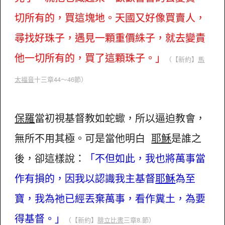
切所有的，買這塊地。天國又好像買賣人，
尋找好珠子，遇見一顆重價絑子，就去變責
他一切所有的，買了這顆珠子。」
（【新約】
馬
太福音
十三章44～46節）
保羅
當初視基督教如蛇蠍，所以逼迫教會，
無所不用其極。可是當他明白
耶穌
是誰之
後，卻這樣說：
「不但如此，我也將萬事當
作有損的，因我以認識我主基督
耶穌
為至
寶，我為祂已經丟棄萬事，看作糞土，為要
得基督。」
（【新約】
腓立比書
三章8.節）