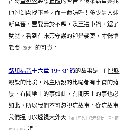
古時
齊桓公
輕忽
扁鵲
的警告，後來病重要找
他卻到處找不著，而一命鳴呼！多少男人迎
新棄舊，置髮妻於不顧，及至遭車禍，鋸了
雙腿，看到在床旁守護的卻是髮妻，才恍悟
老婆
的可貴。
（髮妻）
路加福音
十六章 19～31節
的故事是 主
耶穌
親設的比喻，凡主所設的比喻都有事實的背
景，有關地上的事如此，有關天上的事也必
如此，所以我們不可忽視這故事，從這故事
我們還可以透視天外天
（如【新約】
啟示錄
廿一章1.節
呢！
的新天地）