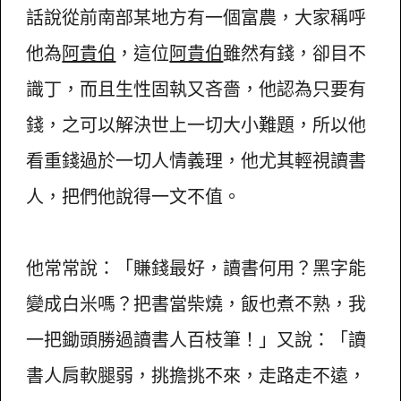
話說從前南部某地方有一個富農，大家稱呼
他為
阿貴伯
，這位
阿貴伯
雖然有錢，卻目不
識丁，而且生性固執又吝嗇，他認為只要有
錢，之可以解決世上一切大小難題，所以他
看重錢過於一切人情義理，他尤其輕視讀書
人，把們他說得一文不值。
他常常說：「賺錢最好，讀書何用？黑字能
變成白米嗎？把書當柴燒，飯也煮不熟，我
一把鋤頭勝過讀書人百枝筆！」又說：「讀
書人肩軟腿弱，挑擔挑不來，走路走不遠，