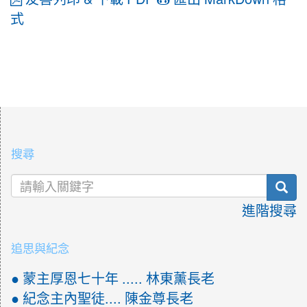
式
:::
搜尋
sea
進階搜尋
追思與紀念
● 蒙主厚恩七十年 ..... 林東薰長老
● 紀念主內聖徒.... 陳金尊長老