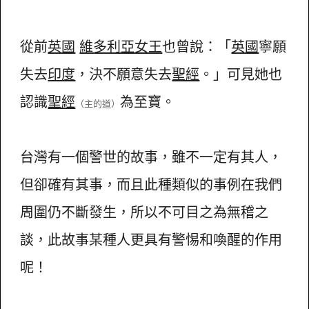
從前
英國
維多利亞女王
也曾說：「
英國
寧願
失去
印度
，決不願意失去
聖經
。」可見她也
認識
聖經
為至寶。
（主的道）
台灣有一個警世的故事，雖不一定有其人，
但卻確有其事，而且此種類似的事例在我們
周圍仍不斷發生，所以不可目之為無稽之
談，此故事某種人更具有警惕和喚醒的作用
呢！