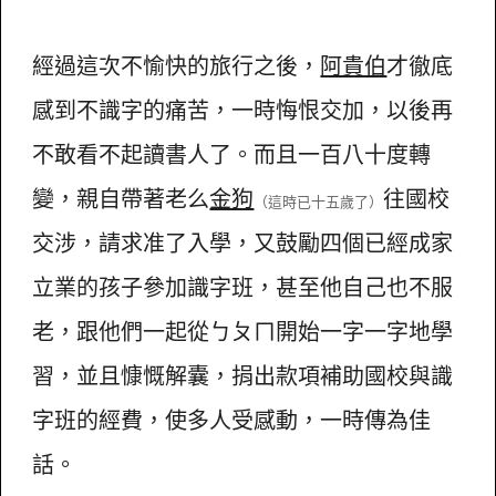
經過這次不愉快的旅行之後，
阿貴伯
才徹底
感到不識字的痛苦，一時悔恨交加，以後再
不敢看不起讀書人了。而且一百八十度轉
變，親自帶著老么
金狗
往國校
（這時已十五歲了）
交涉，請求准了入學，又鼓勵四個已經成家
立業的孩子參加識字班，甚至他自己也不服
老，跟他們一起從ㄅㄆㄇ開始一字一字地學
習，並且慷慨解囊，捐出款項補助國校與識
字班的經費，使多人受感動，一時傳為佳
話。