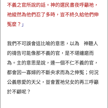
不義之官所說的話。神的選民晝夜呼籲祂，
祂縱然為他們忍了多時，豈不終久給他們伸
冤麼？
」
我們不可誤會這比喻的意思，以為 神聽人
的禱告可能像那不義的官，是不堪纏磨而
為。主的意思是說，連一個不仁不義的官，
都會因一寡婦的不斷央求而為之伸冤；何況
公義慈愛的天父，豈會置祂兒女的再三呼籲
於不顧呢？