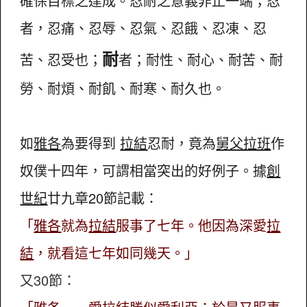
確保目標之達成。忍耐之意義非止一端；忍
者，忍痛、忍辱、忍氣、忍餓、忍凍、忍
耐
苦、忍受也；
者；耐性、耐心、耐苦、耐
勞、耐煩、耐飢、耐寒、耐久也。
如
雅各
為要得到
拉結
忍耐，竟為
舅父拉班
作
奴僕十四年，可謂相當突出的好例子。據
創
世紀
廿九章20節記載：
「
雅各
就為
拉結
服事了七年。他因為深愛
拉
結
，就看這七年如同幾天。」
又30節：