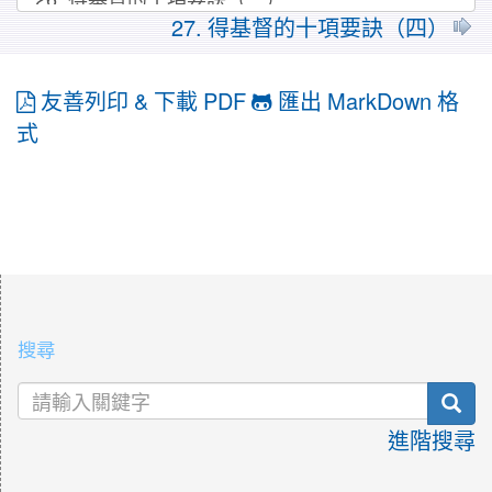
27. 得基督的十項要訣（四）
友善列印 & 下載 PDF
匯出 MarkDown 格
式
:::
搜尋
sea
進階搜尋