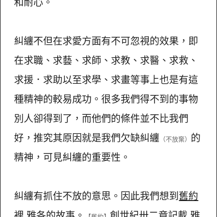
和耐心。
糾纏不但在求愛方面有不可忽視的效果，即
在求職、求藝、求師、求教、求醫、求救、
求援．求助以至求學、求畫等事上也是有這
種精神的較易成功。很多我們得不到的事物
別人卻得到了，而他們的條件並不比我們
好，推究其原因就是我們欠缺糾纏
的
（不放棄）
精神，可見糾纏的重要性。
糾纏有抓住不放的意思。因此我們想到
舊約
裡
雅各
的故事。
創世紀
卅二章記載
雅
【舊約】