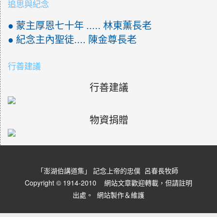
追思與紀念
● 蒙主厚恩七十年 ..... 林東薰長老
● 紀念主內聖徒.... 陳金尊長老
行善建議
行善建議
物資捐贈
「澎湖伯講道集」 記念上帝的忠僕 呂春長牧師
Copyright © 1914-2010 網站文章歡迎轉載，但請註明
出處。
網站製作＆維護