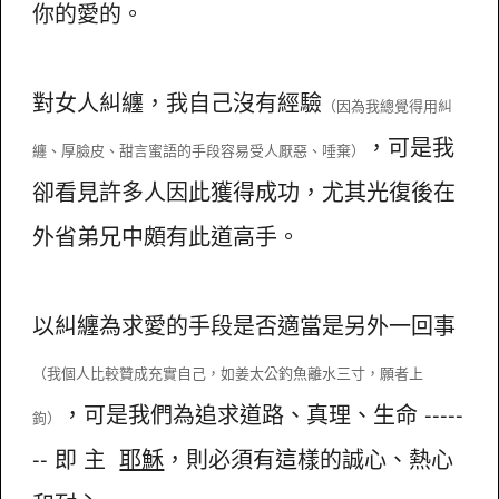
你的愛的。
對女人糾纏，我自己沒有經驗
（因為我總覺得用糾
，可是我
纏、厚臉皮、甜言蜜語的手段容易受人厭惡、唾棄）
卻看見許多人因此獲得成功，尤其光復後在
外省弟兄中頗有此道高手。
以糾纏為求愛的手段是否適當是另外一回事
（我個人比較贊成充實自己，如姜太公釣魚離水三寸，願者上
，可是我們為追求道路、真理、生命 -----
鉤）
-- 即 主
耶穌
，則必須有這樣的誠心、熱心