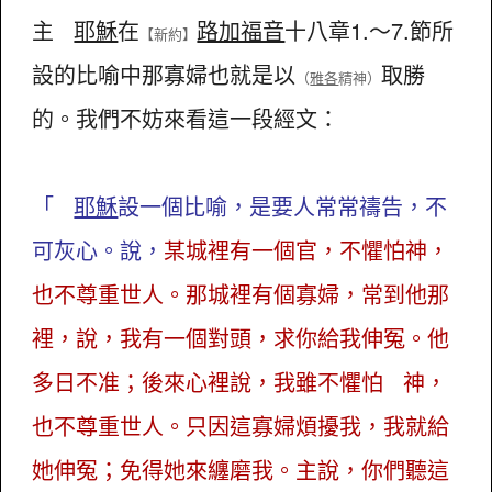
主
耶穌
在
路加福音
十八章1.～7.節所
【新約】
設的比喻中那寡婦也就是以
取勝
（
雅各
精神）
的。我們不妨來看這一段經文：
「
耶穌
設一個比喻，是要人常常禱告，不
可灰心。說，
某城裡有一個官，不懼怕神，
也不尊重世人。那城裡有個寡婦，常到他那
裡，說，我有一個對頭，求你給我伸冤。他
多日不准；後來心裡說，我雖不懼怕 神，
也不尊重世人。只因這寡婦煩擾我，我就給
她伸冤；免得她來纏磨我。主說，你們聽這