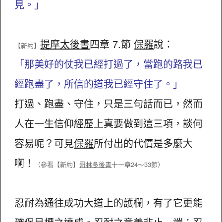
見。」
提摩太後書
四章 7.節
保羅
說：
【新約】
「那美好的仗我已經打過了，當跑的路我已
經跑盡了，所信的道我已經守住了。」
打過、跑盡、守住，只是三句話而已，然而
人在一生信仰經歷上真要做到這三項，談何
容易呢？可見
保羅
所付出的代價是多麼大
啊！
（參看
【新約】
哥林多後書
十一章24～33節）
忍耐為通往成功大道上的護欄，有了它更能