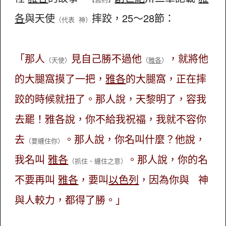
各
與天使
摔跤，25～28節：
（代表 神）
「那人
見自己勝不過他
，就將他
（天使）
（
雅各
）
的大腿窩摸了一把，
雅各
的大腿窩，正在摔
跤的時候就扭了。那人說，天黎明了，容我
去罷！雅各說，你不給我祝福，我就不容你
去
。那人說，你名叫什麼？他說，
（要纏住你）
我名叫
雅各
。那人說，你的名
（抓住、纏住之意）
不要再叫
雅各
，要叫
以色列
，因為你與 神
與人較力，都得了勝。」