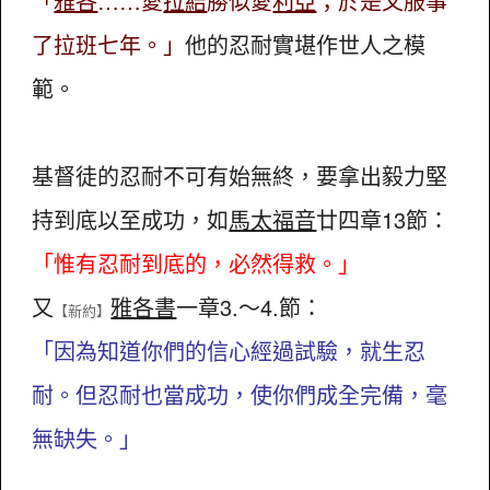
「
雅各
……愛
拉結
勝似愛
利亞
；於是又服事
了拉班七年。」
他的忍耐實堪作世人之模
範。
基督徒的忍耐不可有始無終，要拿出毅力堅
持到底以至成功，如
馬太福音
廿四章13節：
「惟有忍耐到底的，必然得救。」
又
雅各書
一章3.～4.節：
【新約】
「因為知道你們的信心經過試驗，就生忍
耐。但忍耐也當成功，使你們成全完備，毫
無缺失。」