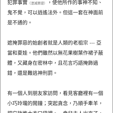
犯罪事實
，使他所作的事神不知、
（湮滅罪證）
鬼不覺，可以逍遙法外。但這一套在神面前
是不通的。
遮掩罪惡的始創者就是人類的老祖宗 --- 亞
當和夏娃。他們雖然以無花果樹葉作裙子蔽
體，又藏身在密林中，且花言巧語掩飾過
錯，還是難逃神刑罰。
有一個人到朋友家訪問，看見客廳裡有一個
小巧玲瓏的鬧鐘；突起貪念，乃順手牽羊，