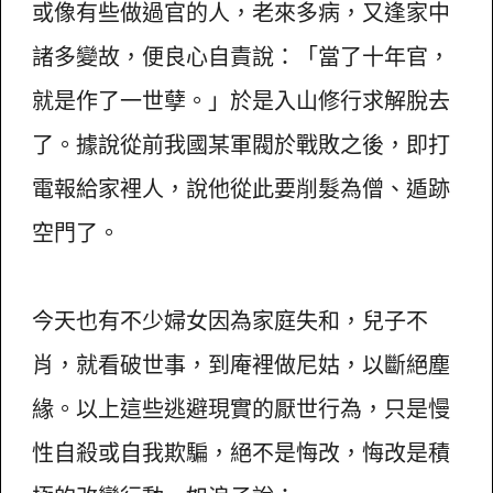
或像有些做過官的人，老來多病，又逢家中
諸多變故，便良心自責說：「當了十年官，
就是作了一世孽。」於是入山修行求解脫去
了。據說從前我國某軍閥於戰敗之後，即打
電報給家裡人，說他從此要削髮為僧、遁跡
空門了。
今天也有不少婦女因為家庭失和，兒子不
肖，就看破世事，到庵裡做尼姑，以斷絕塵
緣。以上這些逃避現實的厭世行為，只是慢
性自殺或自我欺騙，絕不是悔改，悔改是積