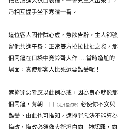
把它放進大衣口袋裡。一會兒主人出來了，
乃相互握手坐下寒暄一番。
這位客人因作賊心虛，急欲告辭，主人卻強
留他共進午餐；正當雙方拉拉扯扯之際，那
個鬧鐘在口袋中竟鈴聲大作 ....當時尷尬的
場面，真使那客人比死還要難受呢！
遮掩罪惡者應以此例為戒，因為良心就像那
個鬧鐘，有朝一日
必使你不安與
（尤其臨終時）
難受。由此也可推知，遮掩罪惡決不能算為
悔改，悔改必須像大衛坦白向 神認罪，向