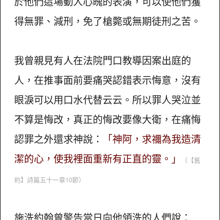
於他們這場動人心魄的表演，可以使他們獲
得無罪、減刑，免了槍斃或無期徒刑之苦。
我曾親見有人在法院門口教導因案出庭的
人，在推事面前要痛哭認錯表示悔意，沒有
眼淚可以用口水代替云云。所以罪人哭泣並
不算是悔改，真正的悔改要像大衛，在痛悔
認罪之外還求神說：
「神阿，求禰為我造清
潔的心，使我裡面重新有正直的靈。」
（【舊
約】詩篇五十一章10節）
施洗約翰曾警告當日向他領洗的人們說：