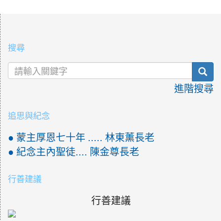
:::
搜尋
sea
進階搜尋
追思與紀念
● 蒙主厚恩七十年 ..... 林東薰長老
● 紀念主內聖徒.... 陳金尊長老
行善建議
行善建議