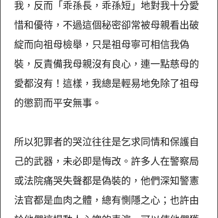
我，反而「乖孫長，乖孫短」地對我十分愛
惜和優待，不過這個秘密卻常被母親看出破
綻而向祖母檢舉，只是祖母寧可相信我偽
裝，反責備我母親沒有良心，連一點慈母的
愛都沒有！這樣，我總是輕易地免除了祖母
的懲罰而平安無事。
所以犯罪者的哭泣往往是乞求同情和保護自
己的武器，未必即是悔改。許多人在警察局
或法院痛哭失聲都是偽裝的，他們深知警憲
法官都是血肉之體，總有惻隱之心；也許由