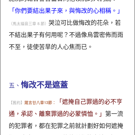
「你們要結出果子來，與悔改的心相稱。」
哭泣可比做悔改的花朵，若
（馬太福音三章 8.節）
不結出果子有何用呢？不過像烏雲密佈而雨
不至，徒使苦旱的人心焦而已。
悔改不是遮蓋
五、
「遮掩自己罪過的必不亨
【舊約】
箴言廿八章13節：
通，承認、離棄罪過的必蒙憐恤。」
第一流
的犯罪者，都在犯罪之前就計劃好如何遮掩