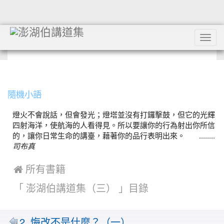
Tog
navi
:::
隨機小語
燈火不會說話，但會發光；燈塔並沒有打鑼擊鼓，但它的光輝
四射海洋，使航海的人看得見。所以要讓你的行為射出你所信
的，讓你日常生命的講臺，藉著你的品行表明出來。 ........
司布真
 所有書籍
「 澎湖伯講道集（三） 」目錄
2. 悔改不是什麼？（一）