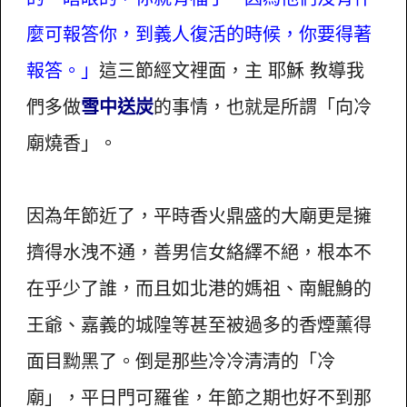
麼可報答你，到義人復活的時候，你要得著
報答。」
這三節經文裡面，主 耶穌 教導我
們多做
雪中送炭
的事情，也就是所謂「向冷
廟燒香」。
因為年節近了，平時香火鼎盛的大廟更是擁
擠得水洩不通，善男信女絡繹不絕，根本不
在乎少了誰，而且如北港的媽祖、南鯤鯓的
王爺、嘉義的城隍等甚至被過多的香煙薰得
面目黝黑了。倒是那些冷冷清清的「冷
廟」，平日門可羅雀，年節之期也好不到那