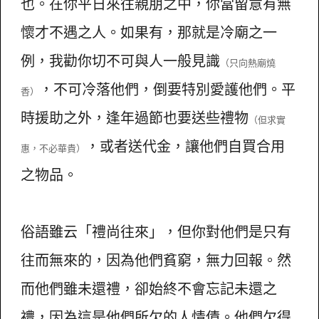
也。在你平日來往親朋之中，你當留意有無
懷才不遇之人。如果有，那就是冷廟之一
例，我勸你切不可與人一般見識
（只向熱廟燒
，不可冷落他們，倒要特別愛護他們。平
香）
時援助之外，逢年過節也要送些禮物
（但求實
，或者送代金，讓他們自買合用
惠，不必華貴）
之物品。
俗語雖云「禮尚往來」，但你對他們是只有
往而無來的，因為他們貧窮，無力回報。然
而他們雖未還禮，卻始終不會忘記未還之
禮，因為這是他們所欠的人情債。他們欠得