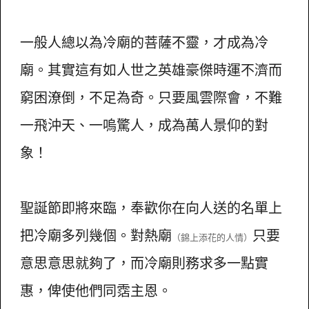
一般人總以為冷廟的菩薩不靈，才成為冷
廟。其實這有如人世之英雄豪傑時運不濟而
窮困潦倒，不足為奇。只要風雲際會，不難
一飛沖天、一嗚驚人，成為萬人景仰的對
象！
聖誕節即將來臨，奉歡你在向人送的名單上
把冷廟多列幾個。對熱廟
只要
（錦上添花的人情）
意思意思就夠了，而冷廟則務求多一點實
惠，俾使他們同霑主恩。