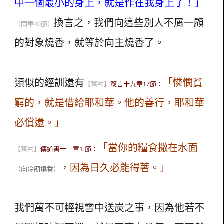
中一個最小的身上，就是作在我身上了！」
換言之，我們向這些別人不屑一顧
（同章40節）
的對象燒香，就等於向主燒香了。
類似的經訓還有
「憐憫貧
【舊約】
箴言十九章17節：
窮的，就是借給耶和華。他的善行，耶和華
必償還。」
「當你的糧食撒在水面
【舊約】
傳道書十一章1.節：
，因為日久必能得著。」
（向冷廟燒香）
我們萬不可輕視雪中送炭之事，因為他若不