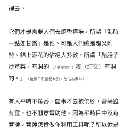
裡去。
它們才最需要人們去燒香捧場，所謂「渴時
一點如甘露」是也。可是人們總是趨炎附
勢、錦上添花的佔絕大多數，所謂「豬腸子
炒芹菜，有洞的
湊
（結交）
有洞
（台語喻富戶）
的。」
（豬腸子與菜都有洞，故借為譬喻）
有人平時不燒香，臨事才去抱佛腳，菩薩雖
有靈，也不願意幫助他。因為平時目中沒有
菩薩，菩薩怎肯做你利用工具呢？所以還是