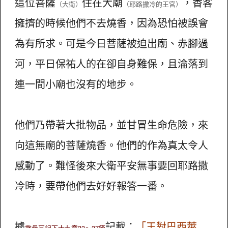
這位菩薩
住在大廟
，香客
（大衛）
（耶路撒冷的王宮）
擁擠的時候他們不去燒香，因為恐怕被誤會
為有所求。可是今日菩薩被迫出廟、赤腳過
河，平日保祐人的在卻自身難保，且淪落到
連一間小廟也沒有的地步。
他們乃帶著大批物品，並甘冒生命危險，來
向這無廟的菩薩燒香。他們的作為真太令人
感動了。難怪後來大衛平安無事要回耶路撒
冷時，要帶他們去好好報答一番。
據
記載：
「王對巴西萊
撒母耳記下十九章33～37節