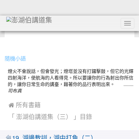
Tog
navi
:::
隨機小語
燈火不會說話，但會發光；燈塔並沒有打鑼擊鼓，但它的光輝
四射海洋，使航海的人看得見。所以要讓你的行為射出你所信
的，讓你日常生命的講臺，藉著你的品行表明出來。 ........
司布真
 所有書籍
「 澎湖伯講道集（三） 」目錄
19. 湖邊教訓，湖中打魚（二）