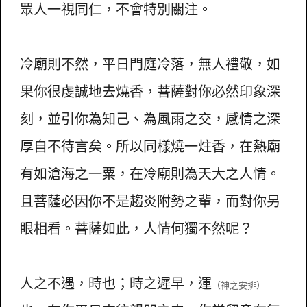
眾人一視同仁，不會特別關注。
冷廟則不然，平日門庭冷落，無人禮敬，如
果你很虔誠地去燒香，菩薩對你必然印象深
刻，並引你為知己、為風雨之交，感情之深
厚自不待言矣。所以同樣燒一炷香，在熱廟
有如滄海之一粟，在冷廟則為天大之人情。
且菩薩必因你不是趨炎附勢之輩，而對你另
眼相看。菩薩如此，人情何獨不然呢？
人之不遇，時也；時之遲早，運
（神之安排）