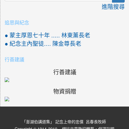
進階搜尋
追思與紀念
● 蒙主厚恩七十年 ..... 林東薰長老
● 紀念主內聖徒.... 陳金尊長老
行善建議
行善建議
物資捐贈
「澎湖伯講道集」 記念上帝的忠僕 呂春長牧師
Copyright © 1914-2010 網站文章歡迎轉載，但請註明