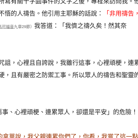
所寫有關十字園事件的文字之後，專程來訪問我。
不悟的人禱告。他引用主耶穌的話說：
「非用禱告
我答道：「我儕之禱久矣！然其奈
馬可福音
九章29節）
咒詛，心裡且自誇說，我雖行這事，心裡頑梗，連
硬，且有嚴密之防禦工事。所以眾人的禱告和聖靈
惡事、心裡頑梗、連累眾人，卻還是平安」的危險！
約拿單
說，我父親連累你們了，你看，我嘗了這一