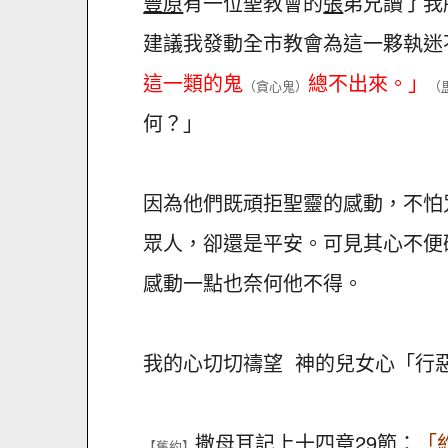
豐原
有一位聖教會的
張
弟兄讀了我
建議我發動全市教會為這一夥執迷
這一類的鬼
總不出來。」
（貪心鬼）
（
何？」
因為他們既頑拒聖靈的感動，不怕
眾人，卻還是平安。可見其心不便
感動一點也奈何他不得。
我的心切切禱望 神的兒女心「行
撒母耳記上
十四章29節：
「
【舊約】