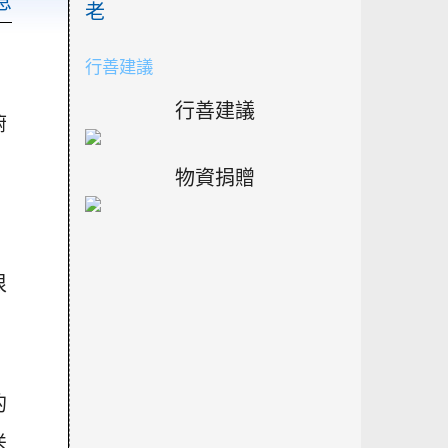
息
老
行善建議
行善建議
俯
物資捐贈
，
很
的
送