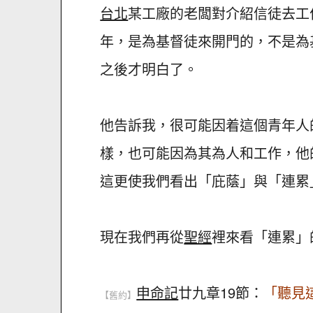
台北
某工廠的老闆對介紹信徒去工
年，是為基督徒來開門的，不是為
之後才明白了。
他告訴我，很可能因着這個青年人
樣，也可能因為其為人和工作，他
這更使我們看出「庇蔭」與「連累
現在我們再從
聖經
裡來看「連累」
申命記
廿九章19節：
「聽見
【舊約】