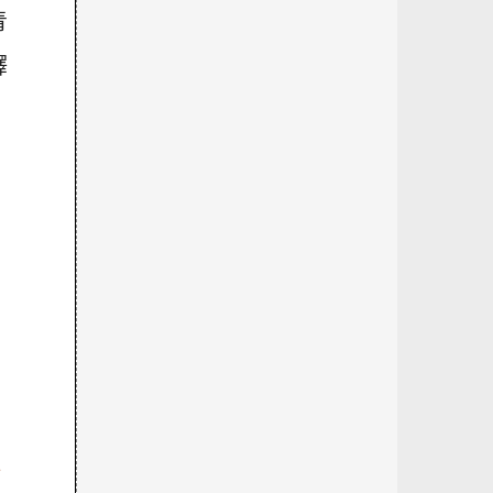
青
釋
，
裡