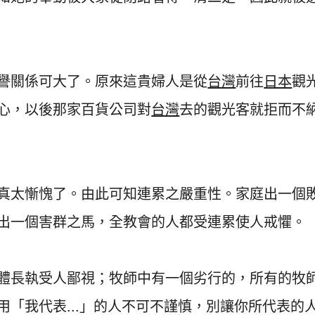
譽關係可大了。原來這貴婦人是從
台灣
前往
日本
觀
心，以後那家百貨公司對
台灣
去的觀光客就拒而不
真太慚愧了。由此可知連累之嚴重性。家庭出一個
出一個害群之馬，全教會的人都受連累使人戒懼。
體長執受人鄙視；牧師中有一個劣行的，所有的牧
「我代表...」的人不可不謹慎，別讓你所代表的