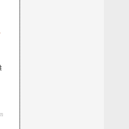
，
姓
四