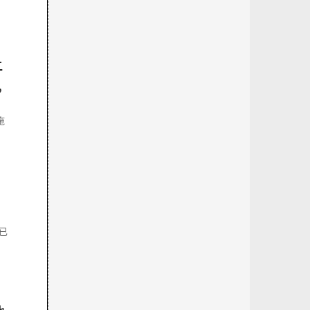
十
，
拖
已