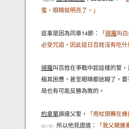
蜜，眼睛就明亮了。」
這事是因為同章14節：
「
掃羅
叫白
必受咒詛。因此這日百姓沒有吃什
掃羅
叫百姓在爭戰中起這樣的誓，
極其困憊，甚至眼睛都迷糊了。要
局也有可能反勝為敗的。
約拿單
誤違父誓，
「用杖頭蘸在蜂
所以他見證道：
「我父親連
章27節）