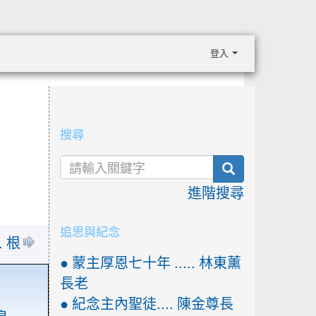
登入
:::
搜尋
search
進階搜尋
追思與紀念
. 根
● 蒙主厚恩七十年 ..... 林東薰
長老
● 紀念主內聖徒.... 陳金尊長