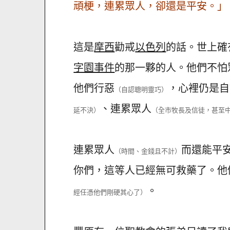
頑梗，連累眾人，卻還是平安。」
這是
摩西
勸戒
以色列
的話。世上確
字園事件
的那一夥的人。他們不怕
他們行惡
，心裡仍是自
（自認聰明靈巧）
、連累眾人
延不決）
（全市牧長及信徒，甚至
連累眾人
而還能平
（時間、金錢且不計）
你們，這等人已經無可救藥了。他
。
經任憑他們剛硬其心了）