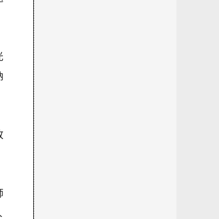
光
納
敗
師
人