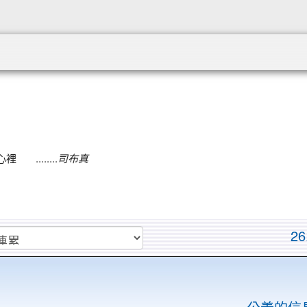
:::
.......
司布真
26