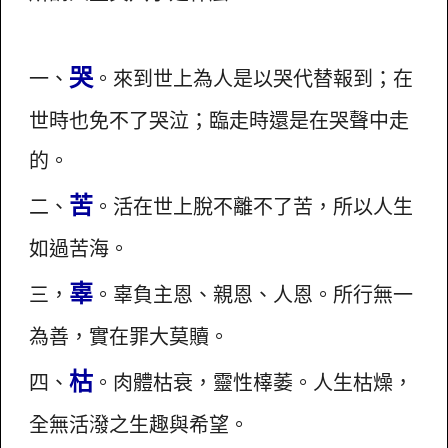
哭
一、
。來到世上為人是以哭代替報到；在
世時也免不了哭泣；臨走時還是在哭聲中走
的。
苦
二、
。活在世上脫不離不了苦，所以人生
如過苦海。
辜
三，
。辜負主恩、親恩、人恩。所行無一
為善，實在罪大莫贖。
枯
四、
。肉體枯衰，靈性橭萎。人生枯燥，
全無活潑之生趣與希望。