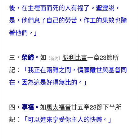
後，在主裡面而死的人有福了。聖靈說，
是，他們息了自己的勞苦，作工的果效也隨
著他們。」
三，
榮歸。
如
腓利比書
一章23節所
【新約】
記：
「我正在兩難之間，情願離世與基督同
在，因為這是好得無比的。」
四，
享福。
如
馬太福音
廿五章23節下半所
記：
「可以進來享受你主人的快樂。」