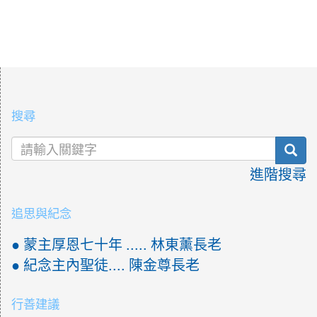
:::
搜尋
sea
進階搜尋
追思與紀念
● 蒙主厚恩七十年 ..... 林東薰長老
● 紀念主內聖徒.... 陳金尊長老
行善建議