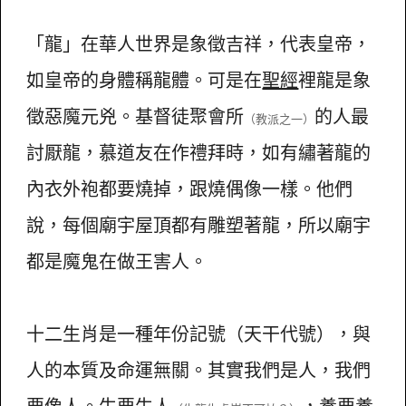
「龍」在華人世界是象徵吉祥，代表皇帝，
如皇帝的身體稱龍體。可是在
聖經
裡龍是象
徵惡魔元兇。基督徒聚會所
的人最
（教派之一）
討厭龍，慕道友在作禮拜時，如有繡著龍的
內衣外袍都要燒掉，跟燒偶像一樣。他們
說，每個廟宇屋頂都有雕塑著龍，所以廟宇
都是魔鬼在做王害人。
十二生肖是一種年份記號（天干代號），與
人的本質及命運無關。其實我們是人，我們
要像人。生要生人
，養要養