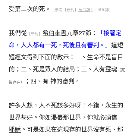
受第二次的死。
（參看
【新約】
啟示錄
廿一章8.節）
我們從
希伯來書
九章27節：
「接著定
【新約】
命，人人都有一死，死後且有審判。」
這短
短經文得到下面的啟示：一、生命不是盲目
的；二、死是眾人的結局；三、人有靈魂
（死
；四、有 神的審判。
後存在）
許多人想，人不死該多好呀！不錯，永生的
世界甚好。你如渴慕那世界，你就必須信
耶穌
。可是如果在這現存的世界沒有死、那