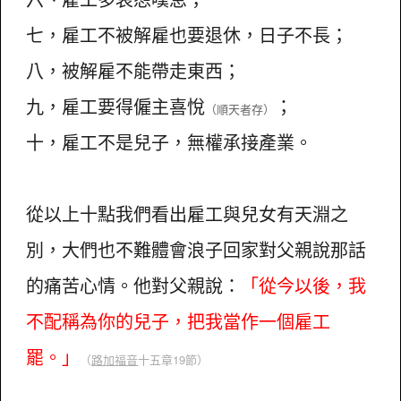
七，雇工不被解雇也要退休，日子不長；
八，被解雇不能帶走東西；
九，雇工要得僱主喜悅
；
（順天者存）
十，雇工不是兒子，無權承接產業。
從以上十點我們看出雇工與兒女有天淵之
別，大們也不難體會浪子回家對父親說那話
的痛苦心情。他對父親說：
「從今以後，我
不配稱為你的兒子，把我當作一個雇工
罷。」
（
路加福音
十五章19節）