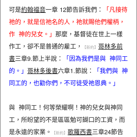
可是
約翰福音
一章 12節告訴我們：
「凡接待
祂的，就是信祂名的人，祂就賜他們權柄，
作 神的兒女。」
那麼，基督徒在世上一樣
作工，卻不是普通的雇工，
哥林多前
【新約】
書
三章9.節上半說：
「因為我們是與 神同工
的。」
哥林多後書
六章1.節說：
「我們與 神
同工的，也勸你們，不可徒受祂恩典。」
與 神同工！何等榮耀啊！神的兒女與神同
工，所盼望的不是區區勉可餬口的工資，而
是永遠的家業。
歌羅西書
三章24節告
【新約】