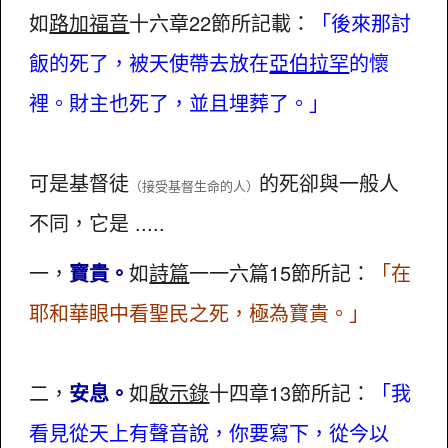
如
路加福音
十六章22節所記載：
「後來那討
飯的死了，被天使帶去放在
亞伯拉罕
的懷
裡。財主也死了，並且埋葬了。」
可是基督徒
的死卻與一般人
（接受基督生命的人）
不同，它是 .....
一，
寶貴。
如
詩篇
一一六篇15節所記：
「在
耶和華眼中看聖民之死，極為寶貴。」
二，
安息。
如
啟示錄
十四章13節所記：
「我
看見從天上有聲音說，你要寫下，從今以