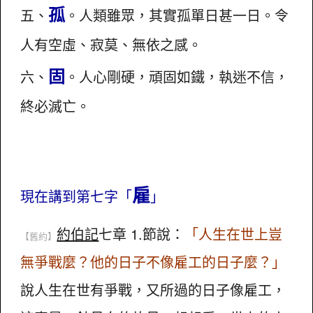
孤
五、
。人類雖眾，其實孤單日甚一日。令
人有空虛、寂莫、無依之感。
固
六、
。人心剛硬，頑固如鐵，執迷不信，
終必滅亡。
雇
現在講到第七字「
」
約伯記
七章 1.節說：
「人生在世上豈
【舊約】
無爭戰麼？他的日子不像雇工的日子麼？」
說人生在世有爭戰，又所過的日子像雇工，