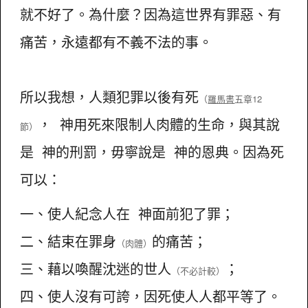
就不好了。為什麼？因為這世界有罪惡、有
痛苦，永遠都有不義不法的事。
所以我想，人類犯罪以後有死
（
羅馬書
五章12
， 神用死來限制人肉體的生命，與其說
節）
是 神的刑罰，毋寧說是 神的恩典。因為死
可以：
一、使人紀念人在 神面前犯了罪；
二、結束在罪身
的痛苦；
（肉體）
三、藉以喚醒沈迷的世人
；
（不必計較）
四、使人沒有可誇，因死使人人都平等了。