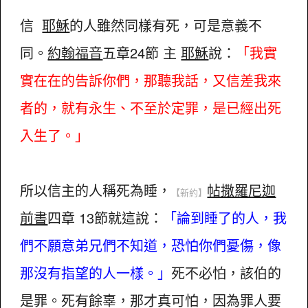
信
耶穌
的人雖然同樣有死，可是意義不
同。
約翰福音
五章24節 主
耶穌
說：
「我實
實在在的告訴你們，那聽我話，又信差我來
者的，就有永生、不至於定罪，是已經出死
入生了。」
所以信主的人稱死為睡，
帖撒羅尼迦
【新約】
前書
四章 13節就這說：
「論到睡了的人，我
們不願意弟兄們不知道，恐怕你們憂傷，像
那沒有指望的人一樣。」
死不必怕，該伯的
是罪。死有餘辜，那才真可怕，因為罪人要