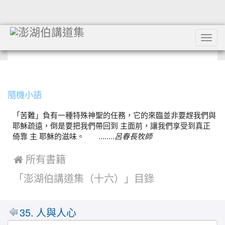
Tog
navi
:::
隨機小語
「苦難」負有一種特殊神聖的任務，它的來臨並非要趕我們與
耶穌疏遠，倒是要把我們帶回到 主面前，讓我們享受到真正
倚靠 主 耶穌的滋味。 ........
呂春長牧師
 所有書籍
「澎湖伯講道集（十六）」目錄
35. 人與人心