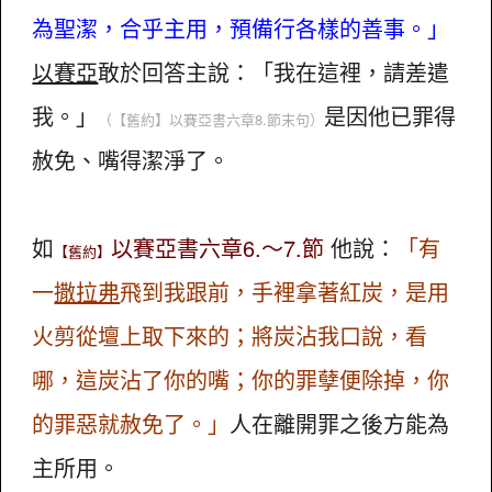
為聖潔，合乎主用，預備行各樣的善事。」
以賽亞
敢於回答主說：「我在這裡，請差遣
我。」
是因他已罪得
（【舊約】以賽亞書六章8.節末句）
赦免、嘴得潔淨了。
如
以賽亞書六章6.～7.節
他說：
「有
【舊約】
一
撒拉弗
飛到我跟前，手裡拿著紅炭，是用
火剪從壇上取下來的；將炭沾我口說，看
哪，這炭沾了你的嘴；你的罪孽便除掉，你
的罪惡就赦免了。」
人在離開罪之後方能為
主所用。