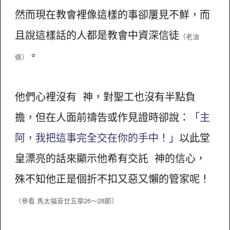
然而現在教會裡像這樣的事卻屢見不鮮，而
且說這樣話的人都是教會中資深信徒
（老油
。
條）
他們心裡沒有 神，對聖工也沒有半點負
擔，但在人面前禱告或作見證時卻說：
「主
阿，我把這事完全交在你的手中！」
以此堂
皇漂亮的話來顯示他希有交託 神的信心，
殊不知他正是個折不扣又惡又懶的管家呢！
（參看 馬太福音廿五章26～28節）