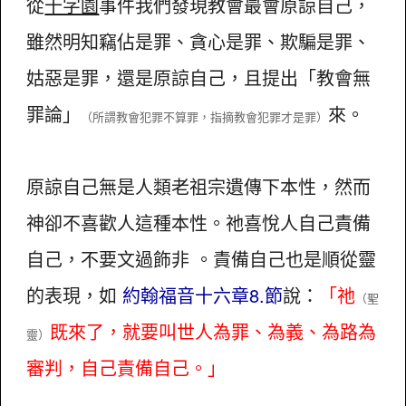
從
十字園
事件我們發現教會最會原諒自己，
雖然明知竊佔是罪、貪心是罪、欺騙是罪、
姑惡是罪，還是原諒自己，且提出「教會無
罪論」
來。
（所謂教會犯罪不算罪，指摘教會犯罪才是罪）
原諒自己無是人類老祖宗遺傳下本性，然而
神卻不喜歡人這種本性。祂喜悅人自己責備
自己，不要文過飾非 。責備自己也是順從靈
的表現，如
約翰福音十六章8.節
說：
「祂
（聖
既來了，就要叫世人為罪、為義、
為
路為
靈）
審判，自己責備自己。」