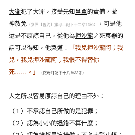
大衛
犯了大罪，接受先知
拿單
的責備，蒙
神赦免
，可是他
（參看【舊約】撒母耳記下十二章13節）
還是不原諒自己。從他為
押沙龍
之死哀器的
話可以得知，他哭道：
「我兒押沙龍阿；我
兒，我兒押沙龍阿；我恨不得替你
死……。」
（撒母耳記下十八章33節）
人之所以容易原諒自己的理由不外：
（１）不承認自己所做的是犯罪；
（２）認為小小的過錯不算什麼；
（３）認為誰都是這樣做，不必大驚小怪；