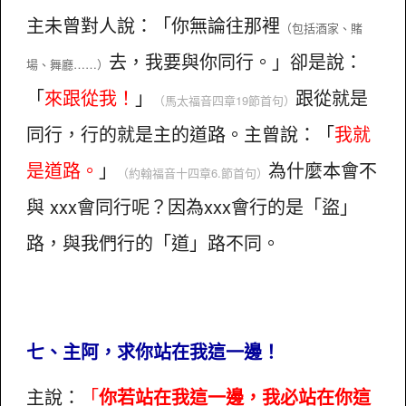
主未曾對人說：「你無論往那裡
（包括酒家、賭
去，我要與你同行。」卻是說：
場、舞廳……）
「
來跟從我！
」
跟從就是
（馬太福音四章19節首句）
同行，行的就是主的道路。主曾說：「
我就
是道路。
」
為什麼本會不
（約翰福音十四章6.節首句）
與 xxx會同行呢？因為xxx會行的是「盜」
路，與我們行的「道」路不同。
七、主阿，求你站在我這一邊！
主說：
「
你若站在我這一邊，我必站在你這