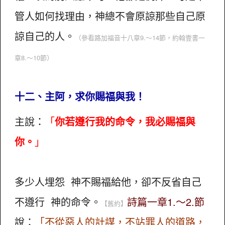
管人如何找理由，神總不會原諒那些自己原
諒自己的人。
（參看路加福音十八章9.～14節，約翰壹書一
章8.～10節）
十二、主阿，求你賜福與我！
主說：
「
你若遵行我的命令，我必賜福與
你。
」
多少人埋怨 神不賜福給他，卻不反省自己
不遵行 神的命令。
詩篇一章1.～2.節
【舊約】
說：
「不從惡人的計謀，不站罪人的道路，