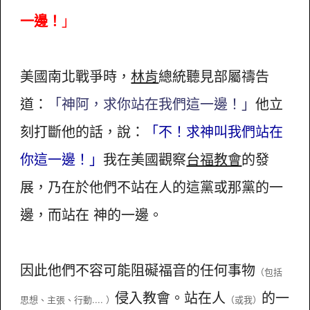
一邊！
」
美國南北戰爭時，
林肯
總統聽見部屬禱告
道：
「神阿，求你站在我們這一邊！」
他立
刻打斷他的話，說：
「不！求神叫我們站在
你這一邊！」
我在美國觀察
台福教會
的發
展，乃在於他們不站在人的這黨或那黨的一
邊，而站在 神的一邊。
因此他們不容可能阻礙福音的任何事物
（包括
侵入教會。站在人
的一
思想、主張、行動.... ）
（或我）