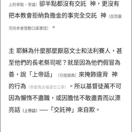
卻半點都沒有交託 神，更沒有
上的爭取、爭議）
把本教會拒納負擔金的事完全交託 神
（反而屢
。
次向本會發動口誅筆伐）
主 耶穌為什麼那麼厭惡文士和法利賽人，甚
至他們的長老祭司呢？就是因為他們假冒為
善，說「上帝話」
來掩飾違背 神
（引經據典）
的行為
。所以基督徒萬不可
（參看馬太福音廿三章）
因為懶惰不盡職，或因膽怯不敢盡責而以漂
亮話
──「交託神」來自欺。
（上帝話）