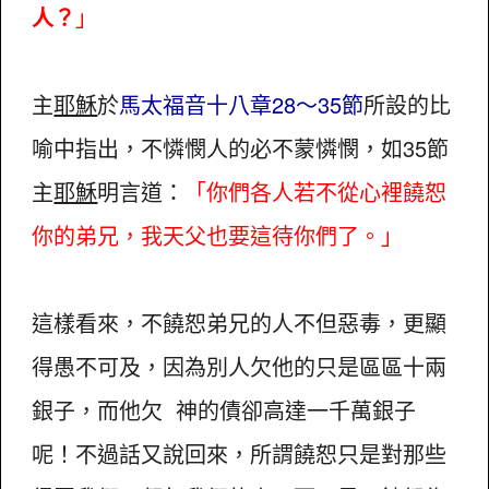
人？
」
主
耶穌
於
馬太福音十八章28～35節
所設的比
喻中指出，不憐憫人的必不蒙憐憫，如35節
主
耶穌
明言道：
「你們各人若不從心裡饒恕
你的弟兄，我天父也要這待你們了。」
這樣看來，不饒恕弟兄的人不但惡毒，更顯
得愚不可及，因為別人欠他的只是區區十兩
銀子，而他欠 神的債卻高達一千萬銀子
呢！不過話又說回來，所謂饒恕只是對那些