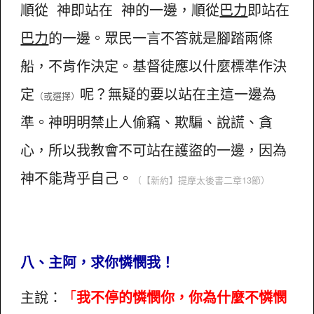
順從 神即站在 神的一邊，順從
巴力
即站在
巴力
的一邊。眾民一言不答就是腳踏兩條
船，不肯作決定。基督徒應以什麼標準作決
定
呢？無疑的要以站在主這一邊為
（或選擇）
準。神明明禁止人偷竊、欺騙、說謊、貪
心，所以我教會不可站在護盜的一邊，因為
神不能背乎自己。
（【新約】提摩太後書二章13節）
八、主阿，求你憐憫我！
主說：
「
我不停的憐憫你，你為什麼不憐憫