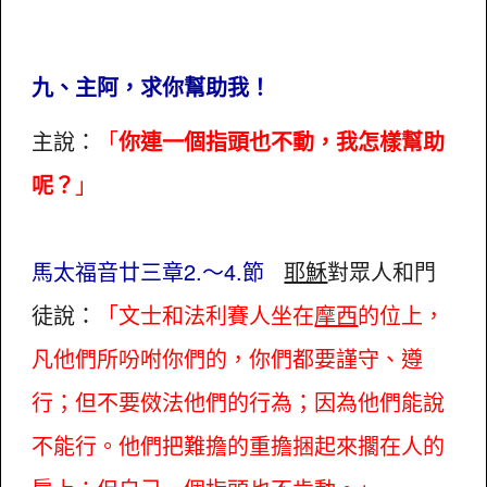
九、主阿，求你幫助我！
主說：
「
你連一個指頭也不動，我怎樣幫助
呢？
」
馬太福音廿三章2.～4.節
耶穌
對眾人和門
徒說：
「文士和法利賽人坐在
摩西
的位上，
凡他們所吩咐你們的，你們都要謹守、遵
行；但不要傚法他們的行為；因為他們能說
不能行。他們把難擔的重擔捆起來擱在人的