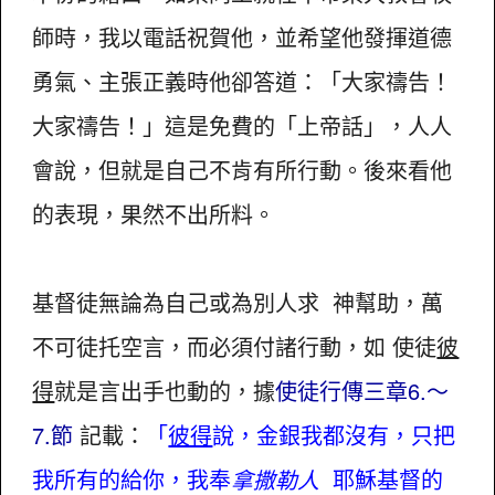
師時，我以電話祝賀他，並希望他發揮道德
勇氣、主張正義時他卻答道：「大家禱告！
大家禱告！」這是免費的「上帝話」，人人
會說，但就是自己不肯有所行動。後來看他
的表現，果然不出所料。
基督徒無論為自己或為別人求 神幫助，萬
不可徒托空言，而必須付諸行動，如 使徒
彼
得
就是言出手也動的，據
使徒行傳三章6.～
7.節
記載：
「
彼得
說，金銀我都沒有，只把
我所有的給你，我奉
拿撒勒人
耶穌基督的