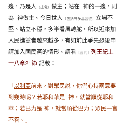
邊，乃是人
做主；站在 神的一邊，則
（或我）
為 神做主。今日世人
立場不
（包括許多基督徒）
堅、站立不穩，多半看風轉舵，所以近來加
入民進黨者越來越多，有如前此爭先恐後申
請加入國民黨的情形。請看
列王紀上
【舊約】
十八章21節
記載：
「
以利亞
前來，對眾民說，你們心持兩意要
到幾時呢？若耶和華是 神，就當順從耶和
華；若巴力是 神，就當順從巴力；眾民一言
不答。」