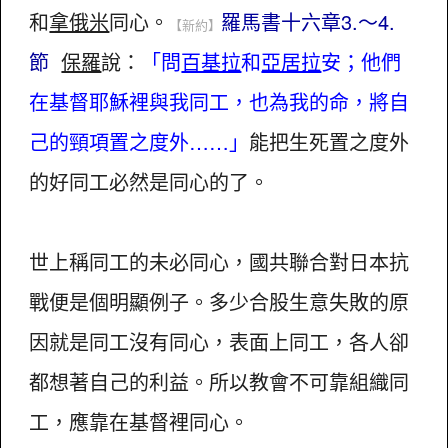
和
拿俄米
同心。
羅馬書十六章3.～4.
【新約】
節
保羅
說：
「問
百基拉
和
亞居拉
安；他們
在基督耶穌裡與我同工，也為我的命，將自
己的頸項置之度外……」
能把生死置之度外
的好同工必然是同心的了。
世上稱同工的未必同心，國共聯合對日本抗
戰便是個明顯例子。多少合股生意失敗的原
因就是同工沒有同心，表面上同工，各人卻
都想著自己的利益。所以教會不可靠組織同
工，應靠在基督裡同心。