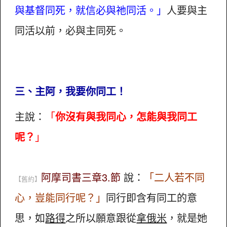
與基督同死，就信必與祂同活。」
人要與主
同活以前，必與主同死。
三、主阿，我要你同工！
主說：
「
你沒有與我同心，怎能與我同工
呢？
」
阿摩司書三章3.節
說：
「二人若不同
【舊約】
心，豈能同行呢？」
同行即含有同工的意
思，如
路得
之所以願意跟從
拿俄米
，就是她