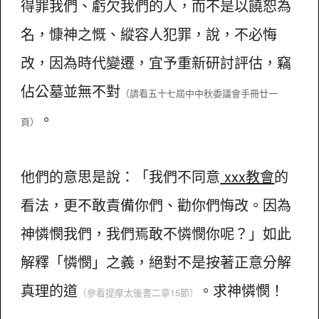
得罪我們、虧欠我們的人，而不是以饒恕為
名，慷神之慨、縱容人犯罪，說，不必悔
改，因為時代變遷，宜予重新研討評估，竊
佔公墓並無不對
（請看五十七屆中中秋委議會手冊廿一
。
頁）
他們的意思是說：「我們不同意
xxx教會
的
看法，更不敢責備你們、勸你們悔改。因為
神憐憫我們，我們焉敢不憐憫你呢？」如此
解釋「憐憫」之義，絕對不是按著正意分解
真理的道
。求神憐憫！
（參看提摩太後書二章15節）