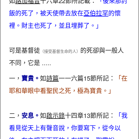
如
路加福音
十六章22節所記載：
「後來那討
飯的死了，被天使帶去放在
亞伯拉罕
的懷
裡。財主也死了，並且埋葬了。」
可是基督徒
的死卻與一般人
（接受基督生命的人）
不同，它是 .....
一，
寶貴。
如
詩篇
一一六篇15節所記：
「在
耶和華眼中看聖民之死，極為寶貴。」
二，
安息。
如
啟示錄
十四章13節所記：
「我
看見從天上有聲音說，你要寫下，從今以