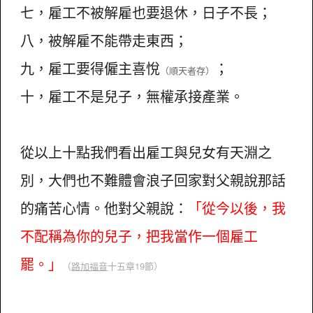
七，雇工不被解雇也要退休，日子不長；
八，被解雇不能帶走東西；
九，雇工要得僱主喜悅
；
（順天者存）
十，雇工不是兒子，無權承接產業。
從以上十點我們看出雇工與兒女有天淵之
別，大們也不難體會浪子回家對父親說那話
的痛苦心情。他對父親說：
「從今以後，我
不配稱為你的兒子，把我當作一個雇工
罷。」
（
路加福音
十五章19節）