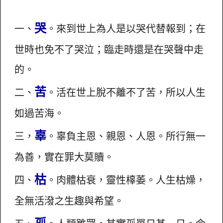
哭
一、
。來到世上為人是以哭代替報到；在
世時也免不了哭泣；臨走時還是在哭聲中走
的。
苦
二、
。活在世上脫不離不了苦，所以人生
如過苦海。
辜
三，
。辜負主恩、親恩、人恩。所行無一
為善，實在罪大莫贖。
枯
四、
。肉體枯衰，靈性橭萎。人生枯燥，
全無活潑之生趣與希望。
孤