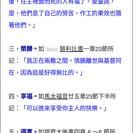
後，在主裡面而死的人有福了。聖靈說，
是，他們息了自己的勞苦，作工的果效也隨
著他們。」
三，
榮歸。
如
腓利比書
一章23節所
【新約】
記：
「我正在兩難之間，情願離世與基督同
在，因為這是好得無比的。」
四，
享福。
如
馬太福音
廿五章23節下半所
記：
「可以進來享受你主人的快樂。」
五，
得賞。
如
提麼太後書
四章 6.～8.節所