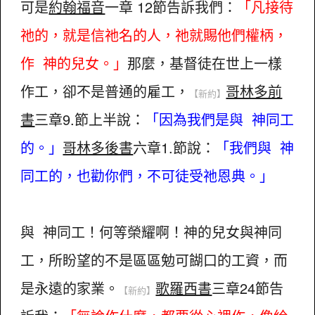
可是
約翰福音
一章 12節告訴我們：
「凡接待
祂的，就是信祂名的人，祂就賜他們權柄，
作 神的兒女。」
那麼，基督徒在世上一樣
作工，卻不是普通的雇工，
哥林多前
【新約】
書
三章9.節上半說：
「因為我們是與 神同工
的。」
哥林多後書
六章1.節說：
「我們與 神
同工的，也勸你們，不可徒受祂恩典。」
與 神同工！何等榮耀啊！神的兒女與神同
工，所盼望的不是區區勉可餬口的工資，而
是永遠的家業。
歌羅西書
三章24節告
【新約】