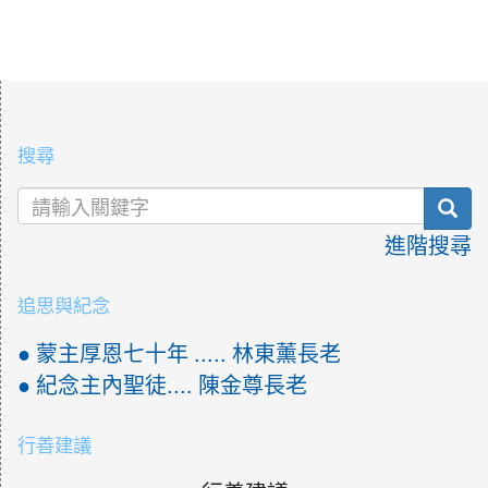
:::
搜尋
sea
進階搜尋
追思與紀念
● 蒙主厚恩七十年 ..... 林東薰長老
● 紀念主內聖徒.... 陳金尊長老
行善建議