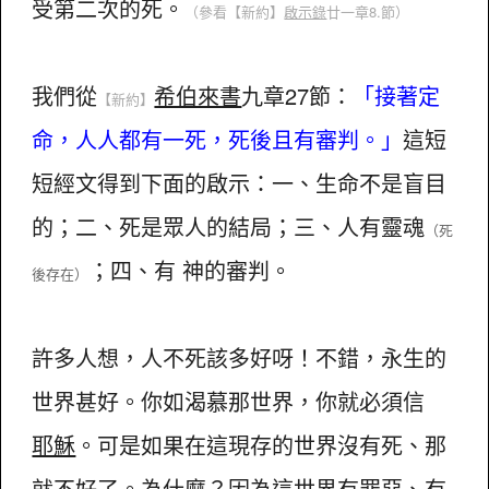
受第二次的死。
（參看
【新約】
啟示錄
廿一章8.節）
我們從
希伯來書
九章27節：
「接著定
【新約】
命，人人都有一死，死後且有審判。」
這短
短經文得到下面的啟示：一、生命不是盲目
的；二、死是眾人的結局；三、人有靈魂
（死
；四、有 神的審判。
後存在）
許多人想，人不死該多好呀！不錯，永生的
世界甚好。你如渴慕那世界，你就必須信
耶穌
。可是如果在這現存的世界沒有死、那
就不好了。為什麼？因為這世界有罪惡、有