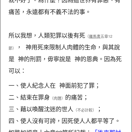
痛苦，永遠都有不義不法的事。
所以我想，人類犯罪以後有死
（
羅馬書
五章12
， 神用死來限制人肉體的生命，與其說
節）
是 神的刑罰，毋寧說是 神的恩典。因為死
可以：
一、使人紀念人在 神面前犯了罪；
二、結束在罪身
的痛苦；
（肉體）
三、藉以喚醒沈迷的世人
；
（不必計較）
四、使人沒有可誇，因死使人人都平等了。