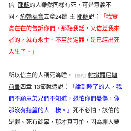
信
耶穌
的人雖然同樣有死，可是意義不
同。
約翰福音
五章24節 主
耶穌
說：
「我實
實在在的告訴你們，那聽我話，又信差我來
者的，就有永生、不至於定罪，是已經出死
入生了。」
所以信主的人稱死為睡，
帖撒羅尼迦
【新約】
前書
四章 13節就這說：
「論到睡了的人，我
們不願意弟兄們不知道，恐怕你們憂傷，像
那沒有指望的人一樣。」
死不必怕，該伯的
是罪。死有餘辜，那才真可怕，因為罪人要