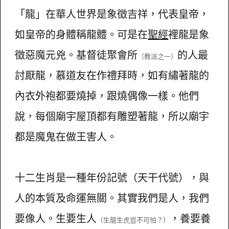
「龍」在華人世界是象徵吉祥，代表皇帝，
如皇帝的身體稱龍體。可是在
聖經
裡龍是象
徵惡魔元兇。基督徒聚會所
的人最
（教派之一）
討厭龍，慕道友在作禮拜時，如有繡著龍的
內衣外袍都要燒掉，跟燒偶像一樣。他們
說，每個廟宇屋頂都有雕塑著龍，所以廟宇
都是魔鬼在做王害人。
十二生肖是一種年份記號（天干代號），與
人的本質及命運無關。其實我們是人，我們
要像人。生要生人
，養要養
（生龍生虎豈不可怕？）