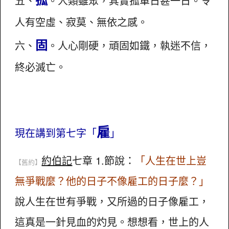
五、
。人類雖眾，其實孤單日甚一日。令
人有空虛、寂莫、無依之感。
固
六、
。人心剛硬，頑固如鐵，執迷不信，
終必滅亡。
雇
現在講到第七字「
」
約伯記
七章 1.節說：
「人生在世上豈
【舊約】
無爭戰麼？他的日子不像雇工的日子麼？」
說人生在世有爭戰，又所過的日子像雇工，
這真是一針見血的灼見。想想看，世上的人