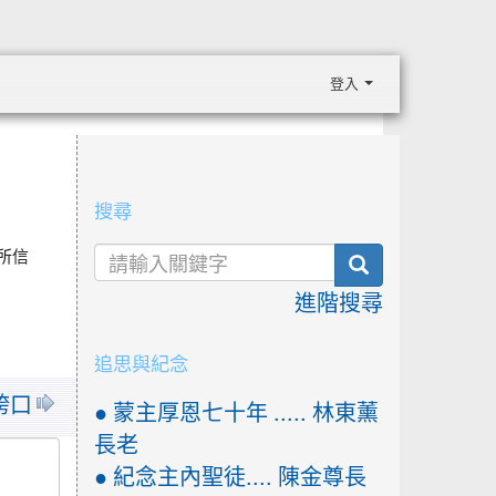
登入
:::
搜尋
所信
search
進階搜尋
追思與紀念
 誇口
● 蒙主厚恩七十年 ..... 林東薰
長老
● 紀念主內聖徒.... 陳金尊長