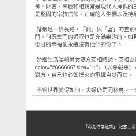
「澎湖伯講道集」 記念上帝的忠