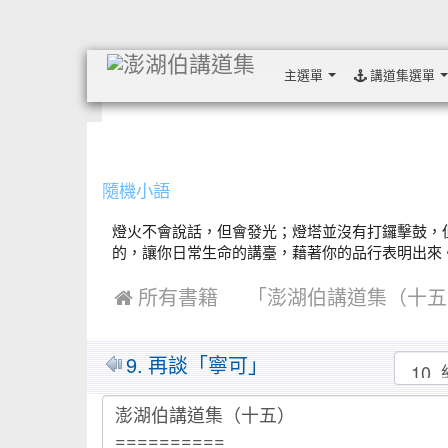
主選單
講道集選單
:::
隨機小語
燈火不會說話，但會發光；燈塔並沒有打鑼擊鼓，
的，讓你日常生命的講臺，藉著你的品行表明出來。 ..
 所有書籍
「澎湖伯講道集（十五
MarkDown
9. 再談「寧可」