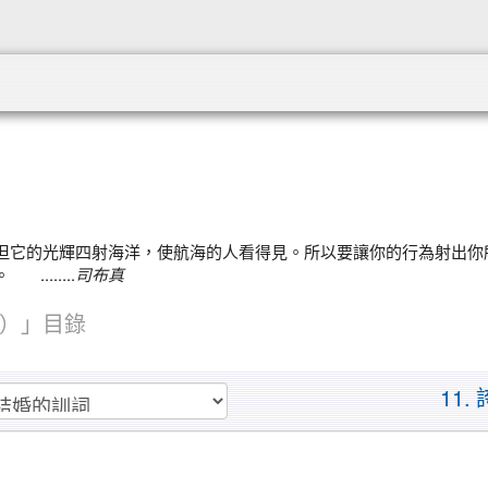
:::
但它的光輝四射海洋，使航海的人看得見。所以要讓你的行為射出你
......
司布真
）」目錄
11.