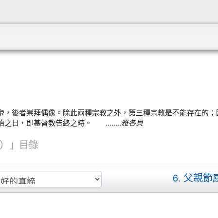
:::
帝，後者崇拜偶像。除此兩種宗教之外，第三種宗教是不能存在的；
，即基督教告終之時。 ........
雅各貝
）」目錄
6. 父親節