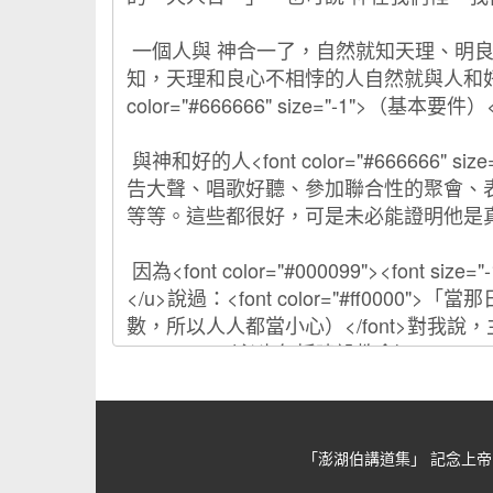
「澎湖伯講道集」 記念上帝的忠