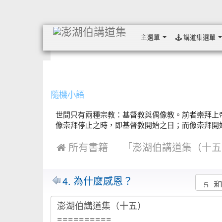
主選單
講道集選單
:::
隨機小語
世間只有兩種宗教：基督教與偶像教。前者崇拜上
像崇拜停止之時，即基督教開始之日；而像崇拜開始之日
 所有書籍
「澎湖伯講道集（十五
MarkDown
4. 為什麼感恩？