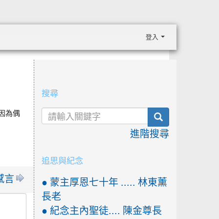
登入
:::
搜尋
因為偶
search
進階搜尋
追思與紀念
感言
● 蒙主厚恩七十年 ..... 林東薰
長老
● 紀念主內聖徒.... 陳金尊長