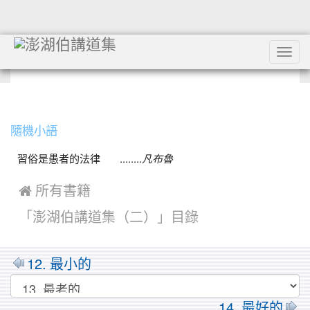
Tog
navi
:::
隨機小語
習俗是愚者的法律 ........
凡布魯
 所有書籍
「澎湖伯講道集（二）」目錄
MarkDown
12. 最小的
14. 最好的