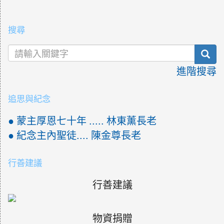
:::
搜尋
sea
進階搜尋
追思與紀念
● 蒙主厚恩七十年 ..... 林東薰長老
● 紀念主內聖徒.... 陳金尊長老
行善建議
行善建議
物資捐贈