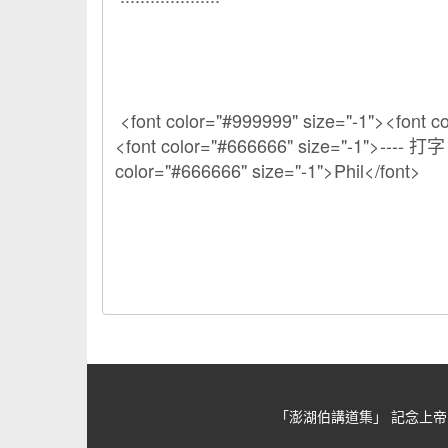
「澎湖伯講道集」 記念上帝的忠