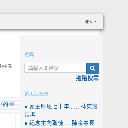
登入
:::
搜尋
心中滿
search
進階搜尋
追思與紀念
最小的
● 蒙主厚恩七十年 ..... 林東薰
長老
● 紀念主內聖徒.... 陳金尊長