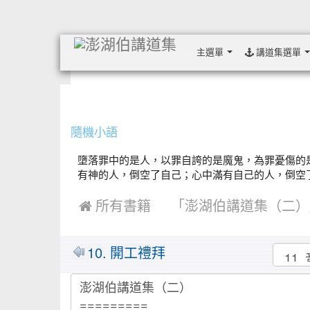
主選單
講道集選單
:::
隨機小語
墮落罪中的是人，以罪自誇的是魔鬼，為罪憂傷的
有神的人，倒空了自己；心中滿有自己的人，倒空了神。 
 所有書籍
「澎湖伯講道集（二）
MarkDown
10. 開工禮拜