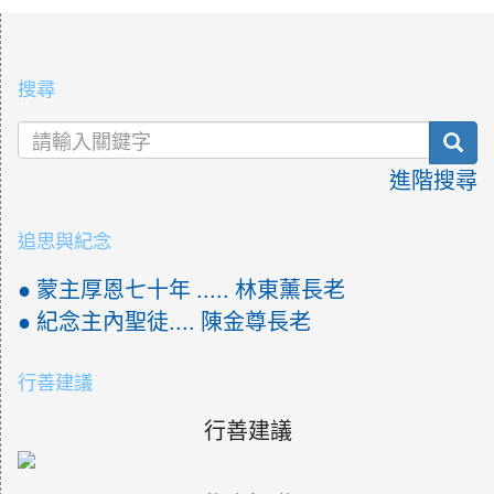
:::
搜尋
sea
進階搜尋
追思與紀念
● 蒙主厚恩七十年 ..... 林東薰長老
● 紀念主內聖徒.... 陳金尊長老
行善建議
行善建議