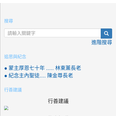
:::
搜尋
sea
進階搜尋
追思與紀念
● 蒙主厚恩七十年 ..... 林東薰長老
● 紀念主內聖徒.... 陳金尊長老
行善建議
行善建議