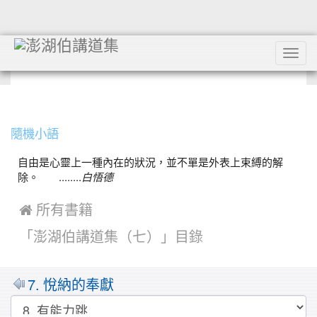
Tog
navi
:::
隨機小語
自由是心靈上一種內在的狀況，並不單是外表上束縛的解
除。 ........
白悟德
 所有書籍
「澎湖伯講道集（七）」目錄
MarkDown
7. 悅納的奉獻