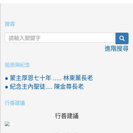
:::
搜尋
sea
進階搜尋
追思與紀念
● 蒙主厚恩七十年 ..... 林東薰長老
● 紀念主內聖徒.... 陳金尊長老
行善建議
行善建議