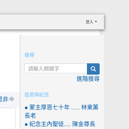
登入
:::
搜尋
search
進階搜尋
追思與紀念
 是非
● 蒙主厚恩七十年 ..... 林東薰
長老
● 紀念主內聖徒.... 陳金尊長