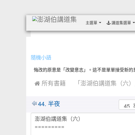
主選單
講道集選單
:::
隨機小語
悔改的原意是「改變意志」。這不是單單接受新的意見，
 所有書籍
「澎湖伯講道集（六）
MarkDown
44. 半夜