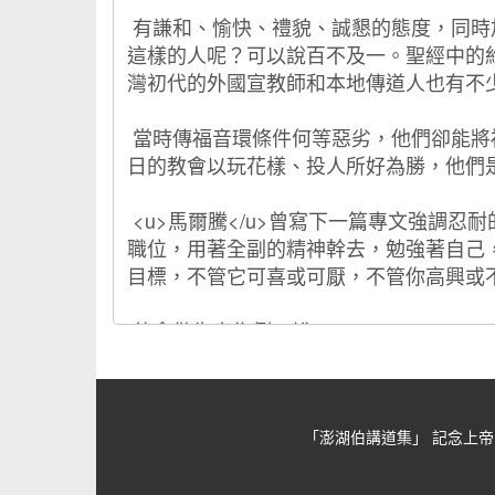
「澎湖伯講道集」 記念上帝的忠