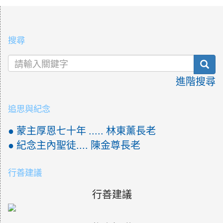
:::
搜尋
sea
進階搜尋
追思與紀念
● 蒙主厚恩七十年 ..... 林東薰長老
● 紀念主內聖徒.... 陳金尊長老
行善建議
行善建議