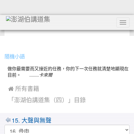
Tog
navi
:::
隨機小語
做你最需要而又接近的任務，你的下一次任務就清楚地顯現在
目前。 ........
卡來爾
 所有書籍
「澎湖伯講道集（四）」目錄
MarkDown
15. 大聲與無聲