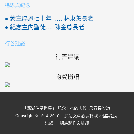
追思與紀念
● 蒙主厚恩七十年 ..... 林東薰長老
● 紀念主內聖徒.... 陳金尊長老
行善建議
行善建議
物資捐贈
「澎湖伯講道集」 記念上帝的忠僕 呂春長牧師
Copyright © 1914-2010 網站文章歡迎轉載，但請註明
出處。
網站製作＆維護