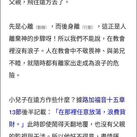
父親，飛往遠方去了。
先是心離
，而後身離
，這正是人
（動機）
（行動）
離棄神的步驟呀！所以我們不能說，在教會
裡沒有浪子。人在教會中不敬畏神、與弟兄
不睦，就隨時都有離家出走成為浪子的危
險。
小兒子在遠方作些什麼？據
路加福音十五章
13節
後半記載：
「在那裡任意放蕩，浪費貲
財。」
此時即使鬧得天翻地覆，也沒有父親
的監視與干涉。所以他好不得意，盡情揮