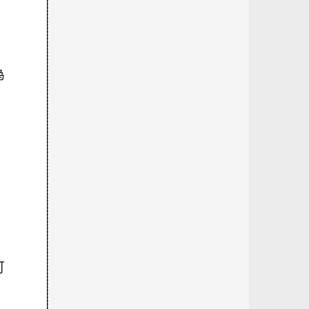
為
，
可