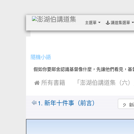
主選單
講道集選單
:::
隨機小語
假如你要鄰舍認識基督像什麼，先讓他們看見，基督使你
 所有書籍
「澎湖伯講道集（六）
1. 新年十件事（前言）