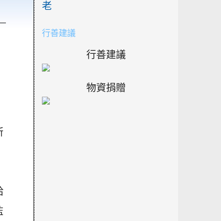
老
）
行善建議
行善建議
物資捐贈
所
給
監