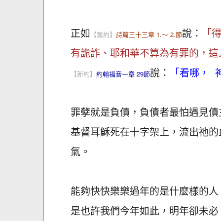
正如
說：
「
【舊約】
詩篇三十三章 1.～ 2.節
有詭詐、耶和華不算為有罪的，這
說：
「看哪， 
【新約】
約翰福音一章 29節
罪孽就是負債，負債者最怕遇見債
基督耳穌死在十字架上，流出祂的
氣。
能夠快快樂樂過年的是什麼樣的人
是也許我們今年如此，明年卻未必