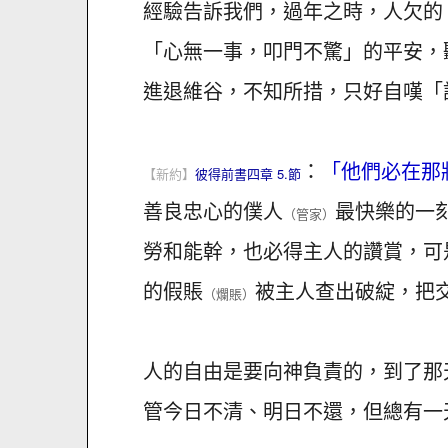
經驗告訴我們，過年之時，人欠的
「心無一事，叩門不驚」的平安，
進退維谷，不知所措，只好自嘆「
：
「他們必在那
【新約】
彼得前書四章 5.節
善良忠心的僕人
最快樂的一
（管家）
勞和能幹，也必得主人的讚賞，可
的假賬
被主人查出破綻，把
（爛賬）
人的自由是要向神負責的，到了那
管今日不清、明日不還，但總有一