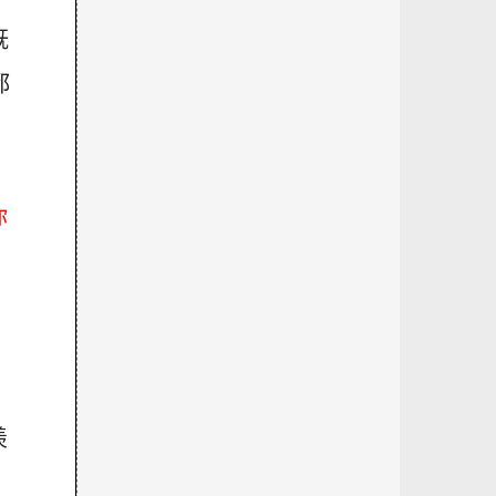
既
都
你
羨