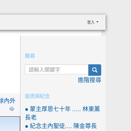
登入
:::
搜尋
search
進階搜尋
追思與紀念
清除內外
● 蒙主厚恩七十年 ..... 林東薰
長老
● 紀念主內聖徒.... 陳金尊長