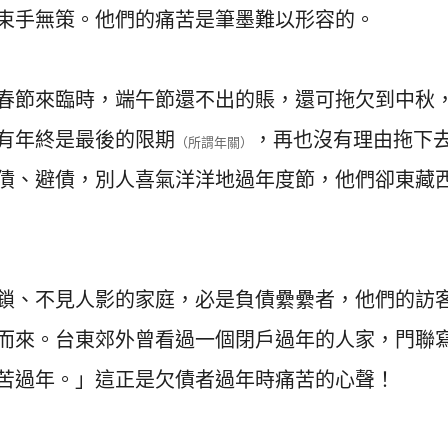
束手無策。他們的痛苦是筆墨難以形容的。
春節來臨時，端午節還不出的賬，還可拖欠到中秋
有年終是最後的限期
，再也沒有理由拖下
（所謂年關）
債、避債，別人喜氣洋洋地過年度節，他們卻東藏
鎖、不見人影的家庭，必是負債纍纍者，他們的訪
而來。台東郊外曾看過一個閉戶過年的人家，門聯
苦過年。」這正是欠債者過年時痛苦的心聲！