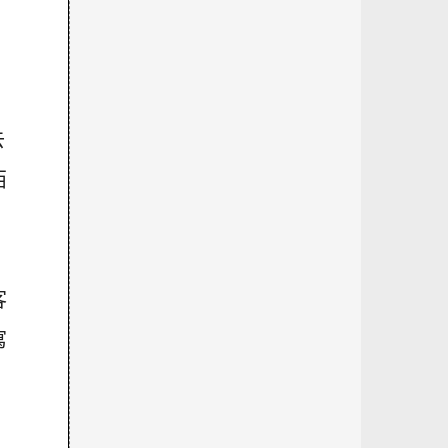
，
去
西
客
寫