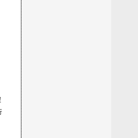
，
！
沒
行