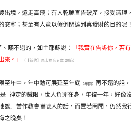
渡出境，遠走高飛；有人乾脆宣告破產，接受清理
的安寧；甚至有人竟以假倒閉達到真發財的目的呢
了、瞞不過的，如主耶穌說：
「我實在告訴你，若有
出來。」
（【新約】馬太福音五章 26節）
限至年中，年中勉可展延至年底
再不還的話，
（年關）
是 神定的鐵限，世人負罪在身，年復一年，好像
地獄」當作教會嚇唬人的話，而置若罔聞，仍然我
悔之晚矣！