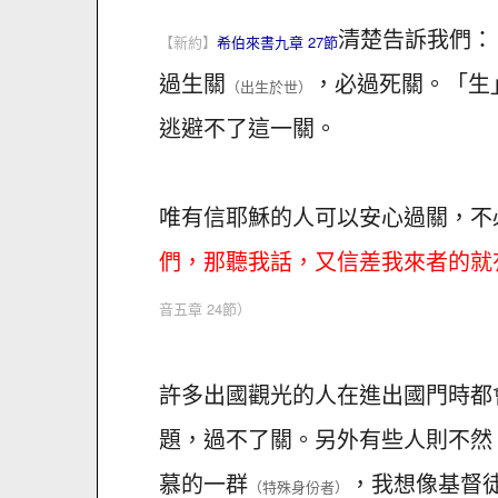
清楚告訴我們：
【新約】
希伯來書九章 27節
過生關
，必過死關。「生
（出生於世）
逃避不了這一關。
唯有信耶穌的人可以安心過關，不
們，那聽我話，又信差我來者的就
音五章 24節）
許多出國觀光的人在進出國門時都
題，過不了關。另外有些人則不然
慕的一群
，我想像基督
（特殊身份者）