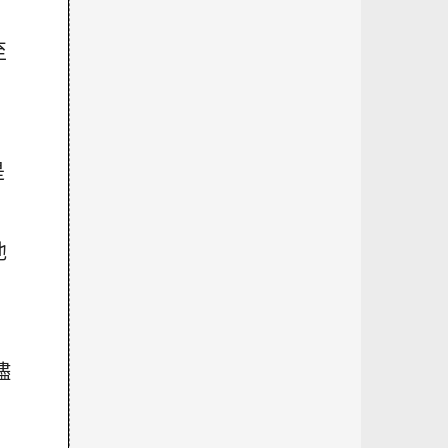
至
是
他
儘