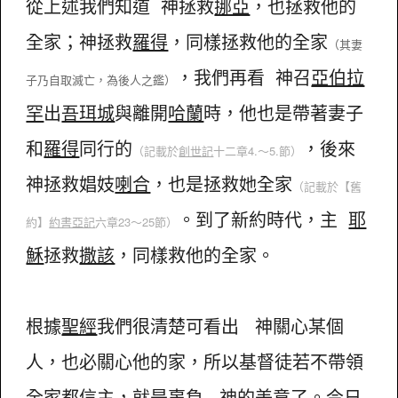
從上述我們知道 神拯救
挪亞
，也拯救他的
全家；神拯救
羅得
，同樣拯救他的全家
（其妻
，我們再看 神召
亞伯拉
子乃自取滅亡，為後人之鑑）
罕
出
吾珥城
與離開
哈蘭
時，他也是帶著妻子
和
羅得
同行的
，後來
（記載於
創世記
十二章4.～5.節）
神拯救娼妓
喇合
，也是拯救她全家
（記載於
【舊
。到了新約時代，主
耶
約】
約書亞記
六章23～25節）
穌
拯救
撒該
，同樣救他的全家。
根據
聖經
我們很清楚可看出 神關心某個
人，也必關心他的家，所以基督徒若不帶領
全家都信主，就是辜負 神的美意了。今日