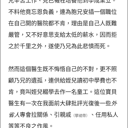
兄辛苦工作、克已犧牲培養他到學成業立。
不料他竟忘恩負義，連為胞兄安插一個職位
在自己開的醫院都不肯，理由是自己人既難
嚴管，又不好意思支給太低的薪水，因而拒
之於千里之外，遂使乃兄為此悲憤而死。
然而這個醫生既不悔悟自己的不對，更不照
顧乃兄的遺孤，連供給姪兒讀初中學費也不
肯，竟叫姪兒輟學去作一名童工。這位寶貝
醫生有一次在我面前大肆批評光復後一些
外
省人
專會拉關係、引親戚
、任用私人
（攀裙帶）
等等不良之作風。