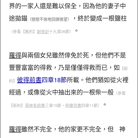
界的一家人還是難以保全，因為他的妻子中
途拋錨
，終於變成一根鹽柱
（戀戀不捨地回頭張望）
。
（參看
【舊約】
創世記
十九章26節）
羅得
與兩個女兒雖然倖免於死，但他們不是
豐豐富富的得救，乃是僅僅得救而已，如
【新
彼得前書
四章18節
所載。他們猶如從火裡
約】
經過，或像從火中抽出來的一根柴一般
（參看
。
【新約】
哥林多前書
三章15節，
阿摩司書
四章11節）
羅得
雖然不完全，他的家更不完全，但 神