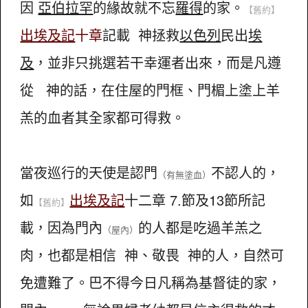
因
亞伯拉罕
的緣故就不忘
羅得
的家。
【舊約】
出埃及記
十章
記載 神拯救
以色列
民出
埃
及
，並非只挑選若干幸運者出來，而是凡遵
從 神的話，在住屋的門框、門楣上塗上羊
羔的血者其全家都可得救。
當夜巡行的天使是認門
不認人的，
（有無塗血）
如
出埃及記
十二章 7.節及13節所記
【舊約】
載，因為門內
的人都是吃過羊羔之
（屋內）
肉，也都是相信 神、敬畏 神的人，自然可
免遭難了。巴不得今日凡稱為基督徒的家，