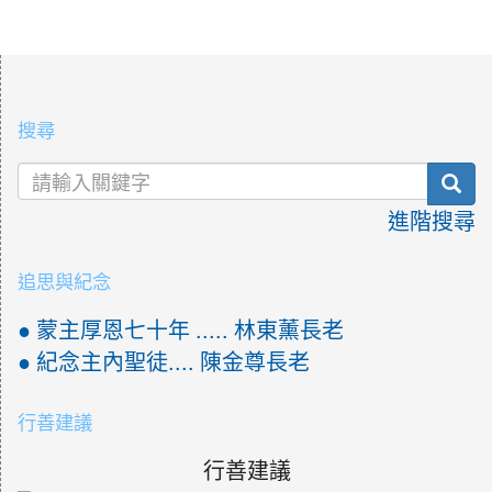
:::
搜尋
sea
進階搜尋
追思與紀念
● 蒙主厚恩七十年 ..... 林東薰長老
● 紀念主內聖徒.... 陳金尊長老
行善建議
行善建議