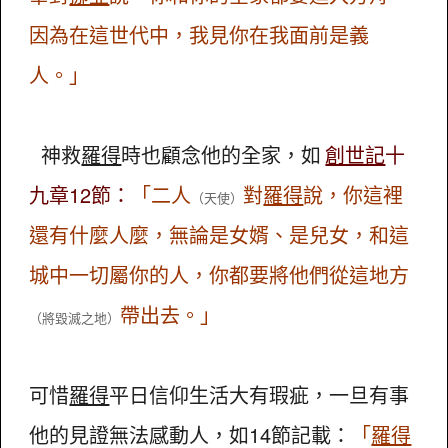
因為在這世代中，我見你在我面前是義
人。」
神救
羅得
時也顧念他的全家，如
創世記
十
九章12節：
「二人
對
羅得
說，你這裡
（天使）
還有什麼人麼，無論是女婿、是兒女，和這
城中一切屬你的人，你都要將他們從這地方
帶出去。」
（將毀滅之地）
可惜
羅得
平日信仰生活大有瑕疵，一旦有事
他的見證無法感動人，如14節記載：
「
羅得