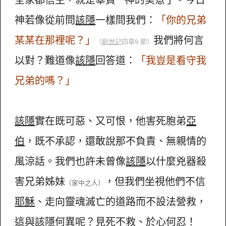
神若像從前問
該隱
一樣問我們：
「你的兄弟
某某在那裡呢？」
我們將何言
（
創世記
四章9.節）
以對？難道像
該隱
回答道：
「我豈是看守我
兄弟的嗎？」
該隱
實在既可惡、又可恨，他害死胞弟
亞
伯
，既不承認，還敢說那不負責、無親情的
風涼話。我們也許未曾像
該隱
以什麼兇器殺
害兄弟姊妹
，但我們坐視他們不信
（家中之人）
耶穌
、走向靈魂滅亡的道路而不設法營救，
這與
該隱
何異呢？見死不救、於心何忍！