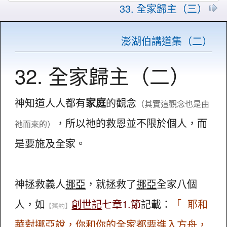
33. 全家歸主（三）
澎湖伯講道集（二）
32. 全家歸主（二）
神知道人人都有
家庭
的觀念
（其實這觀念也是由
，所以祂的救恩並不限於個人，而
祂而來的）
是要施及全家。
神拯救義人
挪亞
，就拯救了
挪亞
全家八個
人，如
創世記
七章1.節
記載：
「 耶和
【舊約】
華對
挪亞
說，你和你的全家都要進入方舟，