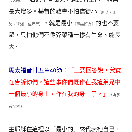
（大蒜）
長大增多。基督的教會不怕信徒小
（無財、無
，就是最小
的也不要
勢、學淺、位卑等）
（毫無所有）
緊，只怕他們不像芥菜種一樣有生命、能長
大。
馬太福音
廿五章40節
：
「王要回答說，我實
在告訴你們，這些事你們既作在我這弟兄中
一個最小的身上，作在我的身上了。」
（再參
看45節）
主耶穌在這裡以「最小的」來代表祂自己。