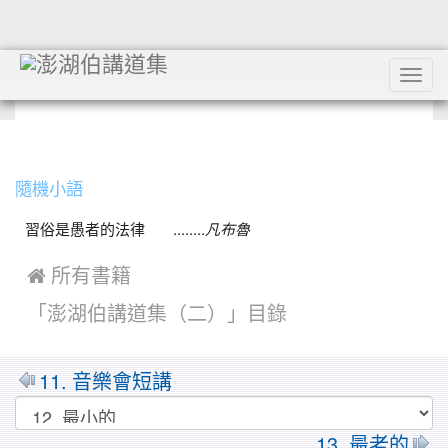
Tog
navi
:::
隨機小語
習俗是愚者的法律 ........
凡布魯
 所有書籍
「澎湖伯講道集（二）」目錄
11. 音樂會短講
13. 最老的