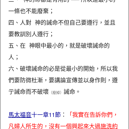
一條也不能廢棄；
四、人對 神的誡命不但自己要遵行，並且
要教訓別人遵行；
五、在 神眼中最小的，就是破壞誡命的
人；
六、破壞誡命的必是從最小的開始，所以我
們要防微杜漸，要講論宣傳並以身作則，遵
亍誡命而不破壞
誡命。
（廢掉）
馬太福音
十一章11節
：
「我實在告訴你們，
凡婦人所生的，沒有一個興起來大過
施洗約