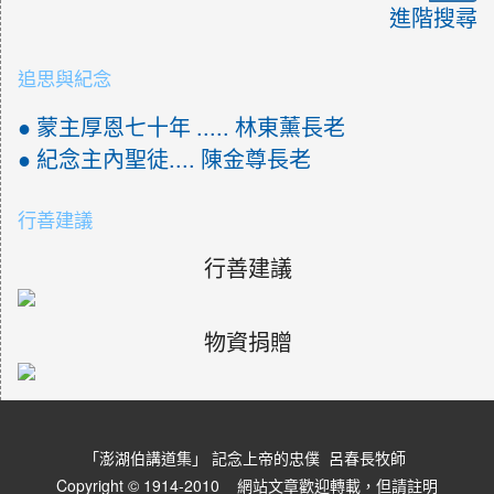
進階搜尋
追思與紀念
● 蒙主厚恩七十年 ..... 林東薰長老
● 紀念主內聖徒.... 陳金尊長老
行善建議
行善建議
物資捐贈
「澎湖伯講道集」 記念上帝的忠僕 呂春長牧師
Copyright © 1914-2010 網站文章歡迎轉載，但請註明