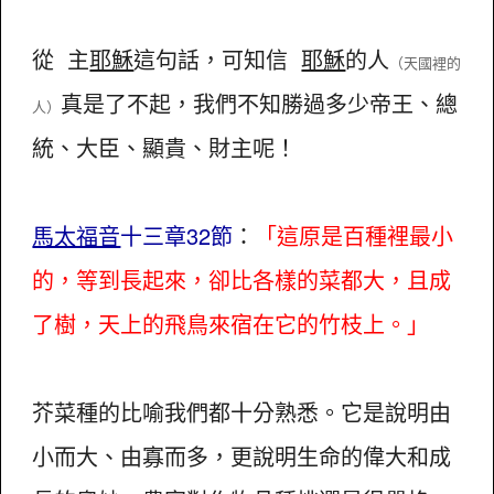
從 主
耶穌
這句話，可知信
耶穌
的人
（天國裡的
真是了不起，我們不知勝過多少帝王、總
人）
統、大臣、顯貴、財主呢！
馬太福音
十三章32節
：
「這原是百種裡最小
的，等到長起來，卻比各樣的菜都大，且成
了樹，天上的飛鳥來宿在它的竹枝上。」
芥菜種的比喻我們都十分熟悉。它是說明由
小而大、由寡而多，更說明生命的偉大和成