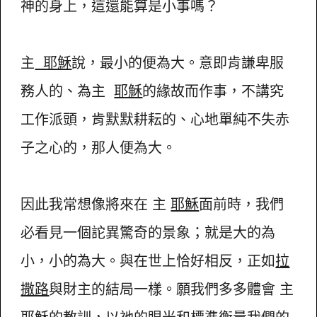
神的身上，這還能算是小事嗎？
主
耶穌
說，最小的便為大。意即肯謙卑服
務人的、為主
耶穌
的緣故而作事，不講究
工作派頭，肯默默耕耘的、心地單純不失赤
子之心的，那人便為大。
因此我常想像將來在 主
耶穌
面前時，我們
必看見一個詑異驚奇的景象；就是大的為
小，小的為大。與在世上恰好相反，正如
拉
撒路
與財主的結局一樣。願我們多多體會 主
耶穌
的教訓，以祂的眼光和標準衡量我們的