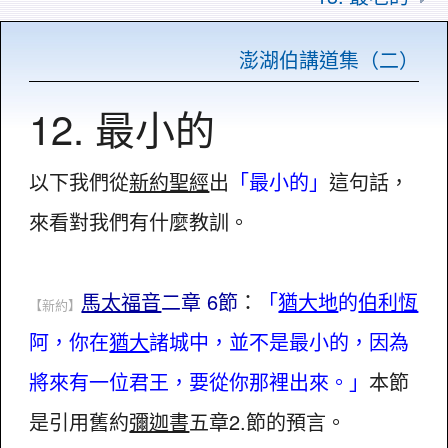
澎湖伯講道集（二）
12. 最小的
以下我們從
新約聖經
出
「最小的」
這句話，
來看對我們有什麼教訓。
馬太福音
二章 6節
：
「
猶大地
的
伯利恆
【新約】
阿，你在
猶大
諸城中，並不是最小的，因為
將來有一位君王，要從你那裡出來。」
本節
是引用舊約
彌迦書
五章2.節的預言。