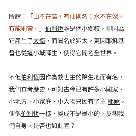
所謂：
「山不在高，有仙則名；水不在深，
有龍則靈。」
伯利恆
雖是個小鄉鎮，卻因為
它產生了
大衛
，而聞名於猶太。更因耶穌基
督也從這小城降生，使得它聞名全世界。
不但
伯利恆
因作為救世主的降生地而有名，
我們查考歷史，可知古今已有許多小國家、
小地方、小家庭、小人物只因有了主
耶穌
，
便像
伯利恆
一樣，變成不是最小的。反觀我
們自身，是否也如此呢？