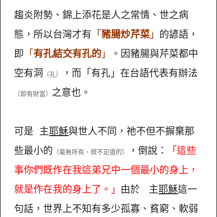
趨炎附勢、錦上添花是人之常情、世之病
態，所以台灣才有
「
豬腸炒芹菜
」
的諺語，
即
「
有孔結交有孔的
」
。因豬腸與芹菜都中
空有洞
，而「有孔」在台語代表有辦法
（孔）
之意也。
（即有財富）
可是 主
耶穌
與世人不同，祂不但不摒棄那
些最小的
，倒說：
「這些
（毫無所有、微不足道的）
事你們既作在我這弟兄中一個最小的身上，
就是作在我的身上了。」
由於 主
耶穌
這一
句話，世界上不知有多少孤寡、貧窮、軟弱