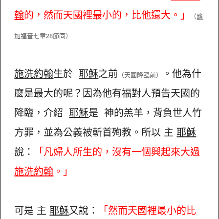
翰
的，然而天國裡最小的，比他還大。」
（
路
加福音
七章28節同）
施洗約翰
生於
耶穌
之前
。他為什
（天國降臨前）
麼是最大的呢？因為他有福對人預告天國的
降臨，介紹
耶穌
是 神的羔羊，背負世人竹
方罪，並為公義被斬首殉教。所以 主
耶穌
說：
「凡婦人所生的，沒有一個興起來大過
施洗約翰
。」
可是 主
耶穌
又說：
「然而天國裡最小的比