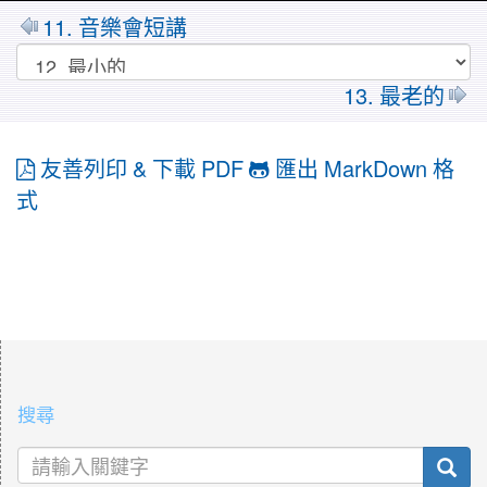
11. 音樂會短講
13. 最老的
友善列印 & 下載 PDF
匯出 MarkDown 格
式
:::
搜尋
sea