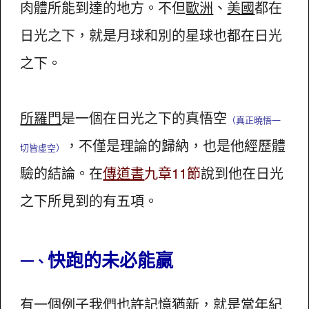
肉體所能到達的地方。不但
歐洲
、
美國
都在
日光之下，就是月球和別的星球也都在日光
之下。
所羅門
是一個在日光之下的真悟空
（真正曉悟一
，不僅是理論的歸納，也是他經歷體
切皆虛空）
驗的結論。在
傳道書
九章11節
說到他在日光
之下所見到的有五項。
快跑的未必能贏
一、
有一個例子我們也許記憶猶新，就是當年
紀