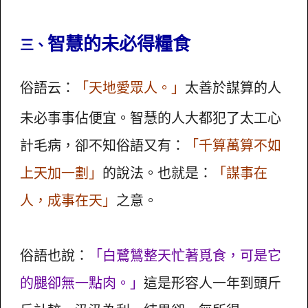
智慧的未必得糧食
三、
俗語云：
「天地愛眾人。」
太善於謀算的人
未必事事佔便宜。智慧的人大都犯了太工心
計毛病，卻不知俗語又有：
「千算萬算不如
上天加一劃」
的說法。也就是：
「謀事在
人，成事在天」
之意。
俗語也說：
「白鷺鷥整天忙著覓食，可是它
的腿卻無一點肉。」
這是形容人一年到頭斤