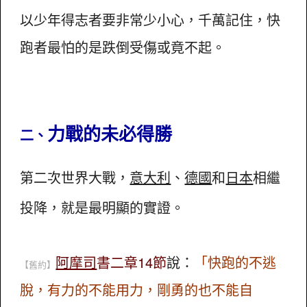
以少年得志者要非常少小心，千萬記住，快
跑者最怕的是跌倒受傷或竟不起。
力戰的未必得勝
二、
第二次世界大戰，
意大利
、
德國
和
日本
相繼
投降，就是最明顯的實證。
阿摩司
書二章14節
說：
「快跑的不逃
【舊約】
脫，有力的不能用力，剛勇的也不能自