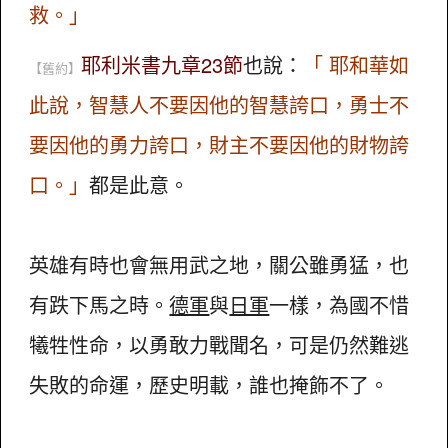
救。」
耶利米書九章23節
也說：
「 耶和華如
【舊約】
此說，智慧人不要因他的智慧誇口，勇士不
要因他的勇力誇口，財主不要因他的財物誇
口。」
都是此意。
英雄有時也會無用武之地，關公雖勇猛，也
有跌下馬之時。
德軍
與
日軍
一樣，為國不惜
犧牲性命，以勇敢力戰聞名，可是仍然難逃
失敗的命運，歷史明載，誰也掩飾不了。