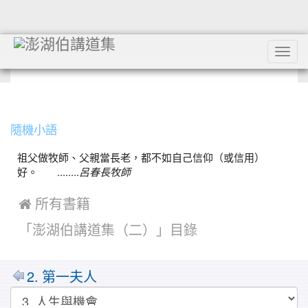
Tog
navi
:::
隨機小語
祖父做牧師、父親當長老，都不如自己信仰（或信用）
好。 ........
呂春長牧師
 所有書籍
「澎湖伯講道集（二）」目錄
2. 第一夫人