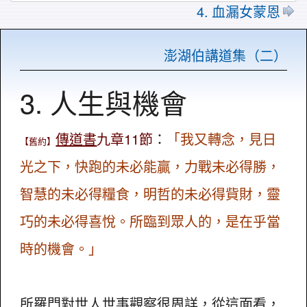
4. 血漏女蒙恩
澎湖伯講道集（二）
3. 人生與機會
傳道書
九章11節
：
「我又轉念，見日
【舊約】
光之下，快跑的未必能贏，力戰未必得勝，
智慧的未必得糧食，明哲的未必得貲財，靈
巧的未必得喜悅。所臨到眾人的，是在乎當
時的機會。」
所羅門
對世人世事觀察很周詳，從這面看，