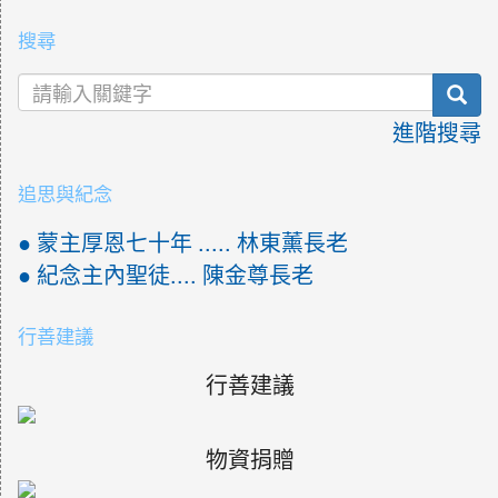
搜尋
sea
進階搜尋
追思與紀念
● 蒙主厚恩七十年 ..... 林東薰長老
● 紀念主內聖徒.... 陳金尊長老
行善建議
行善建議
物資捐贈