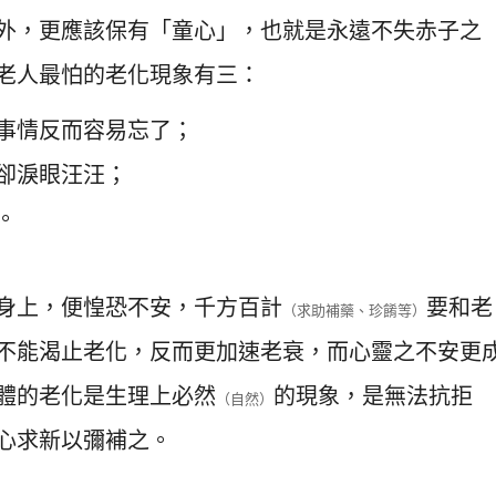
外，更應該保有「童心」，也就是永遠不失赤子之
老人最怕的老化現象有三：
事情反而容易忘了；
卻淚眼汪汪；
。
身上，便惶恐不安，千方百計
要和老
（求助補藥、珍餚等）
不能渴止老化，反而更加速老衰，而心靈之不安更
體的老化是生理上必然
的現象，是無法抗拒
（自然）
心求新以彌補之。