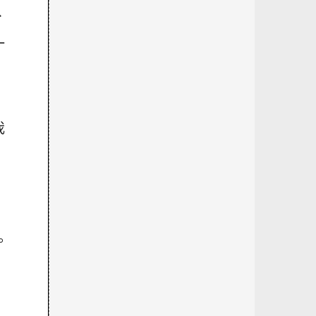
、
一
我
。
。