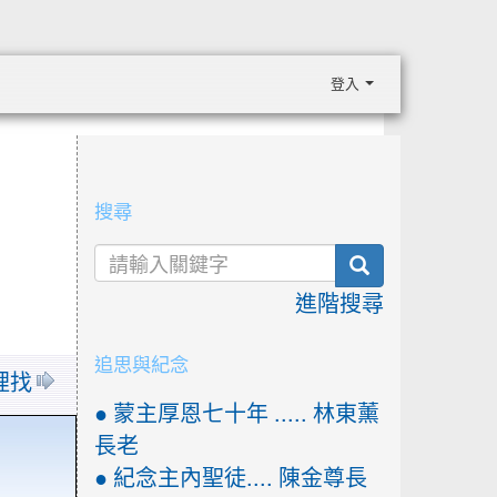
登入
:::
搜尋
search
進階搜尋
追思與紀念
裡找
● 蒙主厚恩七十年 ..... 林東薰
長老
● 紀念主內聖徒.... 陳金尊長