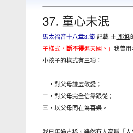
37. 童心未泯
馬太福音十八章3.節
記載 主
耶穌
子樣式，
斷不得
進天國。」
我曾用
小孩子的樣式有三項：
一，對父母謙虛敬愛；
二，對父母完全信靠跟從；
三，以父母同在為喜樂。
我已年逾古稀。雖然有人高喊「人