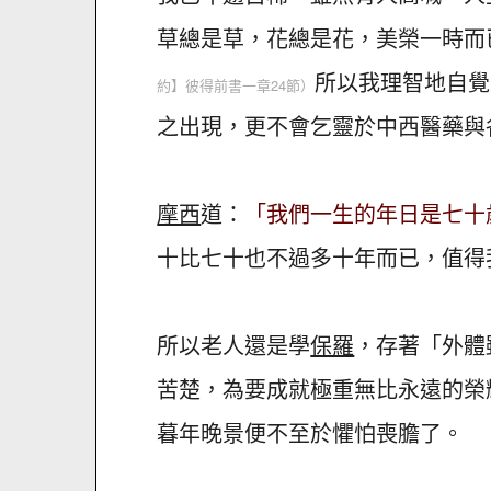
草總是草，花總是花，美榮一時而
所以我理智地自覺
約】彼得前書一章24節）
之出現，更不會乞靈於中西醫藥與
摩西
道：
「我們一生的年日是七十
十比七十也不過多十年而已，值得
所以老人還是學
保羅
，存著「外體
苦楚，為要成就極重無比永遠的榮
暮年晚景便不至於懼怕喪膽了。