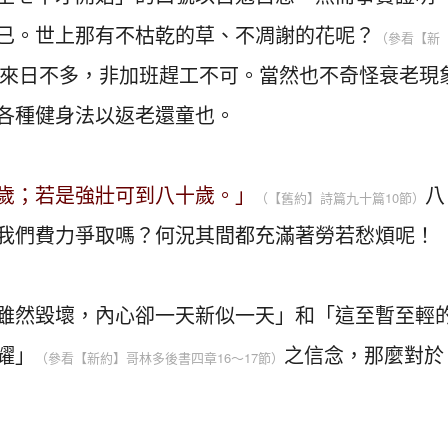
已。世上那有不枯乾的草、不凋謝的花呢？
（參看【新
來日不多，非加班趕工不可。當然也不奇怪衰老現
各種健身法以返老還童也。
歲；若是強壯可到八十歲。」
八
（【舊約】詩篇九十篇10節）
我們費力爭取嗎？何況其間都充滿著勞若愁煩呢！
雖然毀壞，內心卻一天新似一天」和「這至暫至輕
耀」
之信念，那麼對於
（參看【新約】哥林多後書四章16～17節）