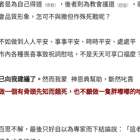
者是為自己得道
，後者則為教會護道
。
（得救）
（趕盜）
會品質形象，怎可不與撒但作殊死戰呢？
不如做到人人平安、事事平安、時時平安、處處平
市內各種喪喜事致祝詞慰唁，不是天天可享口福麼
已向我建議了。
然而我蒙 神恩典幫助，斷然叱責
做一個有骨頭先知而餓死，也不願做一隻胖嘟嘟的
百思不解，最後只好自以為專家而下結論說：「這