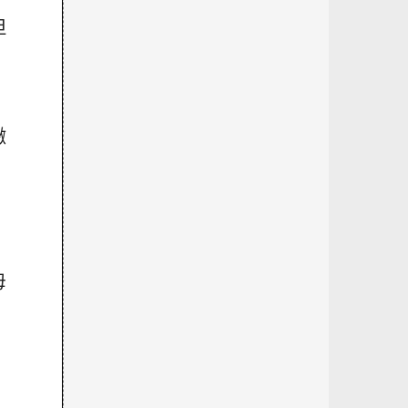
但
繳
母