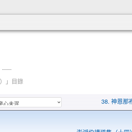
:::
....
）」目錄
38. 神恩那