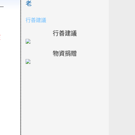
）
老
行善建議
行善建議
孩
，
物資捐贈
，