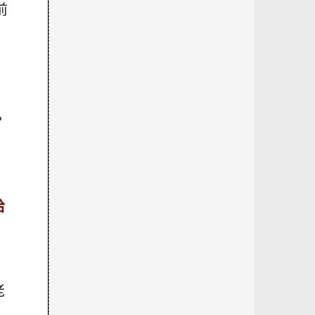
前
？
哈
老