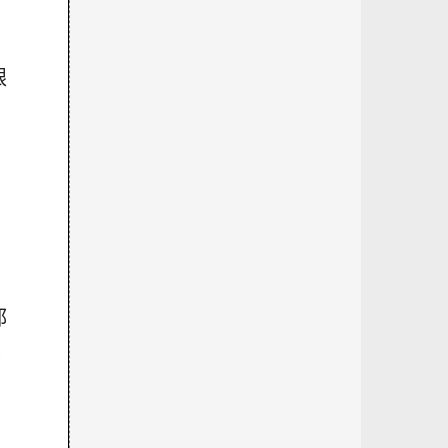
跟
都
。