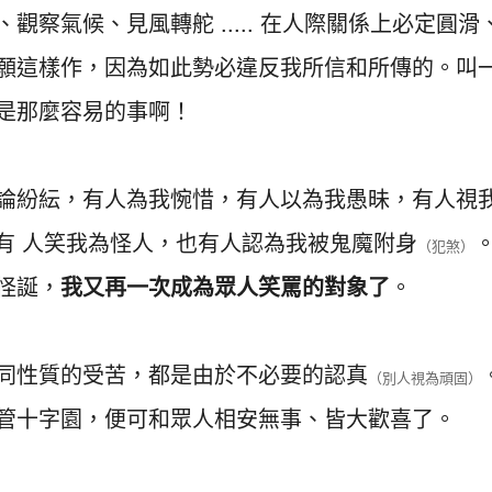
察氣候、見風轉舵 ..... 在人際關係上必定圓滑
願這樣作，因為如此勢必違反我所信和所傳的。叫
是那麼容易的事啊！
論紛紜，有人為我惋惜，有人以為我愚昧，有人視
有 人笑我為怪人，也有人認為我被鬼魔附身
（犯煞）
怪誕，
我又再一次成為眾人笑罵的對象了
。
同性質的受苦，都是由於不必要的認真
（別人視為頑固）
管十字園，便可和眾人相安無事、皆大歡喜了。