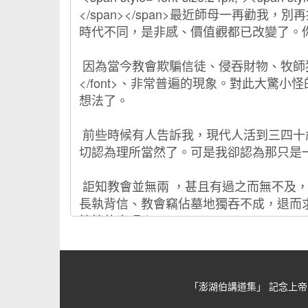
「澎湖伯講道集」 記念上帝的忠