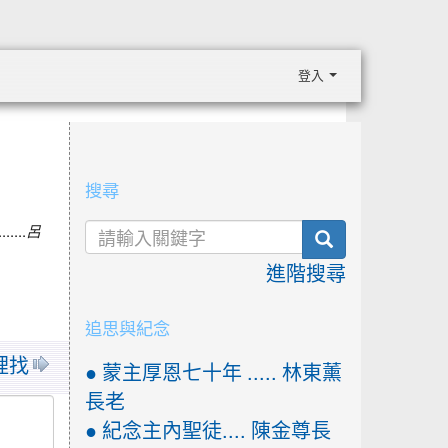
登入
:::
搜尋
..
呂
search
進階搜尋
追思與紀念
裡找
● 蒙主厚恩七十年 ..... 林東薰
長老
● 紀念主內聖徒.... 陳金尊長