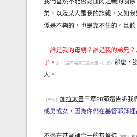
我們當然不能否認血肉之親的關係
弟，以及某人是我的族親，又如我
係是不夠的，也是靠不住的。且聽
「誰是我的母親？誰是我的弟兄？
了。」
那麼，
（
馬可福音
三章33節、35節）
人。
加拉太書
三章28節還告訴我
【新約】
或男或女，因為你們在基督耶穌裡
不過在基督裡合一的基督徒
（遵行 神