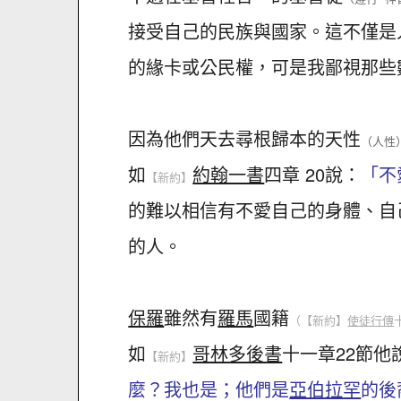
接受自己的民族與國家。這不僅是
的緣卡或公民權，可是我鄙視那些
因為他們天去尋根歸本的天性
（人性
如
約翰一書
四章 20說：
「不
【新約】
的難以相信有不愛自己的身體、自
的人。
保羅
雖然有
羅馬
國籍
（
【新約】
使徒行傳
如
哥林多後書
十一章22節他
【新約】
麼？我也是；他們是
亞伯拉罕
的後