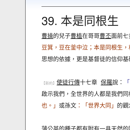
39. 本是同根生
曹操
的兒子
曹植
在哥哥
曹丕
面前七
豆箕，豆在釜中泣；本是同根生，
思想的依據，更是基督徒的信仰基
使徒行傳
十七章
保羅
說：
「
【新約】
啟示我們，全世界的人都是我們同
也。」
或孫文
：「世界大同」
的觀
蒲公英的種子都有附有一具天然的