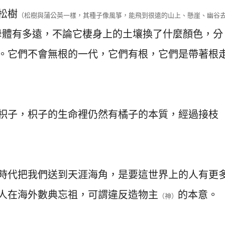
松樹
（松樹與蒲公英一樣，其種子像風箏，能飛到很遠的山上、懸崖、幽谷
母體有多遠，不論它棲身上的土壤換了什麼顏色，分
。它們不會無根的一代，它們有根，它們是帶著根
枳子，枳子的生命裡仍然有橘子的本質，經過接枝
時代把我們送到天涯海角，是要這世界上的人有更
人在海外數典忘祖，可謂違反造物主
的本意。
（神）