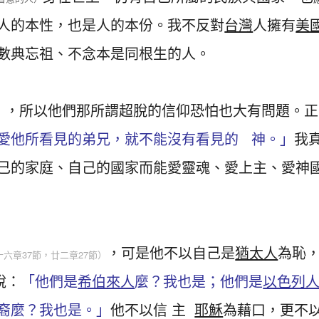
人的本性，也是人的本份。我不反對
台灣
人擁有
美
數典忘祖、不念本是同根生的人。
，所以他們那所謂超脫的信仰恐怕也大有問題。正
）
愛他所看見的弟兄，就不能沒有看見的 神。」
我
己的家庭、自己的國家而能愛靈魂、愛上主、愛神
，可是他不以自己是
猶太人
為恥
十六章37節，廿二章27節）
說：
「他們是
希伯來人
麼？我也是；他們是
以色列
裔麼？我也是。」
他不以信 主
耶穌
為藉口，更不