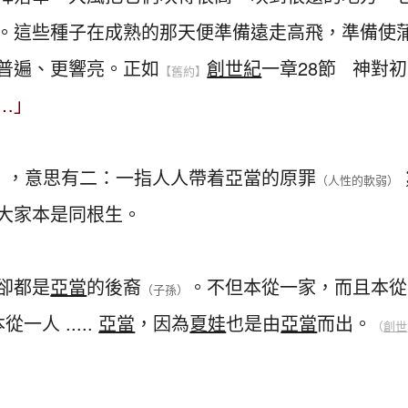
。這些種子在成熟的那天便準備遠走高飛，準備使
普遍、更響亮。正如
創世紀
一章28節 神對初
【舊約】
…」
」
，意思有二：一指人人帶着亞當的原罪
（人性的軟弱）
大家本是同根生。
卻都是
亞當
的後裔
。不但本從一家，而且本從
（子孫）
人 .....
亞當
，因為
夏娃
也是由
亞當
而出。
（
創世