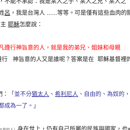
，不能不承認：我是某人之子、某人之兄、某人之
姓
呂
，我是台灣人 ......等等。可是僅有這些血肉的
 主
耶穌
怎麼說：
凡遵行神旨意的人，就是我的弟兄、姐妹和母親
遵行 神旨意的人又是誰呢？答案是在 耶穌基督裡
們：
「並不分
猶太人
、
希利尼人
、自由的、為奴的
都成為一了。」
身在世上，仍有自己所屬的民族與國家，也
旨意的人）