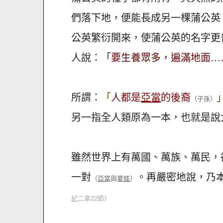
們落下地，便能長成另一棵蒲公英
公英繁衍開來，使蒲公英的名字更
人說：
「要生養眾多，遍滿地面…
所謂：
「
人都是
亞當
的後裔
（子孫）
另一指全人類原為一本，也就是說
雖然世界上有萬國、萬族、萬民，
一對
。再嚴密地說，乃本從一
（
亞當
與
夏娃
）
紀
二章22節）