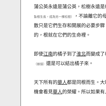
蒲公英永遠是蒲公英，松樹永遠是
，不論離它的
紮根生長，成為另一棵松樹）
散只是它們生存和開展的必要步驟
的，根就在它們的生命裡。
即使
江南
的橘子到了
淮北
而變成了
還是可以結出橘子來。
（嫁接）
天下所有的
華人
都是同根而生。大
機會看見
華人
的榮耀。所以如果有