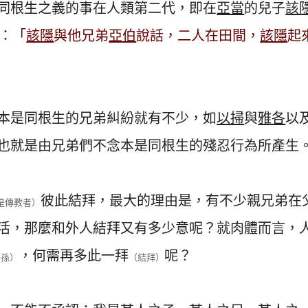
同根生之義的事在人類第二代，即在
亞當
的兒子
該
節：
「
該隱
與他兄弟
亞伯
說話，二人在田間，
該隱
起
本是同根生的兄弟糾紛就有不少，如
以掃
與
雅各
以
也就是由兄弟們不念本是同根生的殘忍行為所產生
彼此結拜，最大的理由是，有不少親兄弟在
是傳教者）
活，那麼和外人結拜又有多少意呢？就肉體而言，
，何需再多此一拜
呢？
子孫）
（結拜）