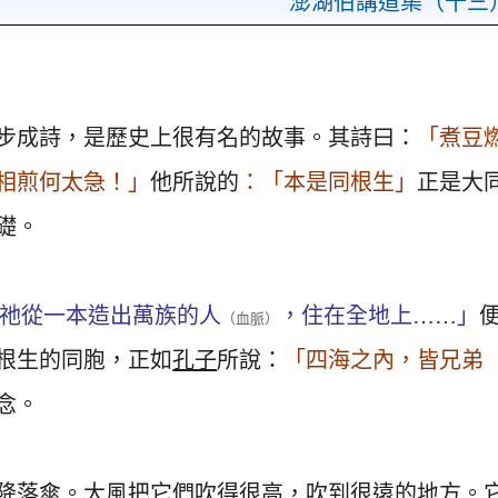
澎湖伯講道集（十三
步成詩，是歷史上很有名的故事。其詩曰：
「煮豆
相煎何太急！」
他所說的
：「本是同根生」
正是大
礎。
祂從一本造出萬族的人
，住在全地上……」
（血脈）
根生的同胞，正如
孔子
所說：
「四海之內，皆兄弟
念。
降落傘。大風把它們吹得很高，吹到很遠的地方。