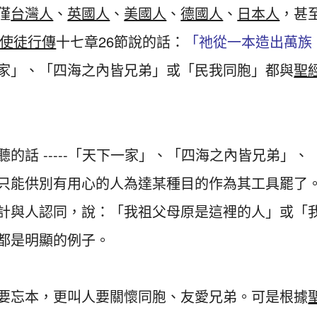
僅
台灣人
、
英國人
、
美國人
、
德國人
、
日本人
，甚
使徒行傳
十七章26節說的話：
「祂從一本造出萬族
家」、「四海之內皆兄弟」或「民我同胞」都與
聖
的話 -----「天下一家」、「四海之內皆兄弟」、
只能供別有用心的人為達某種目的作為其工具罷了
計與人認同，說：「我祖父母原是這裡的人」或「
都是明顯的例子。
要忘本，更叫人要關懷同胞、友愛兄弟。可是根據