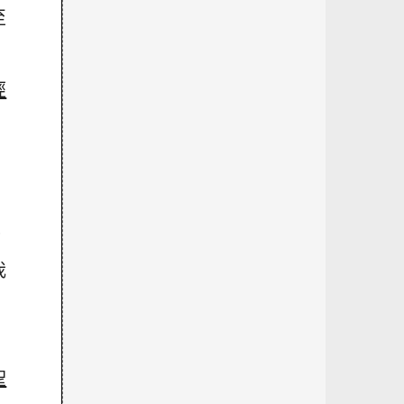
至
經
。
我
聖