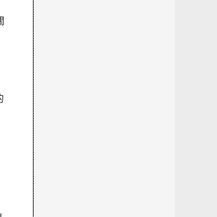
關
的
，
應