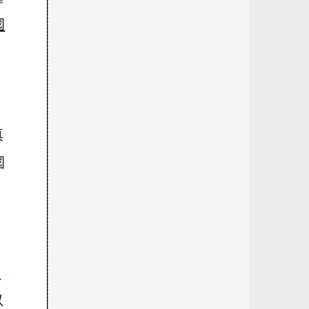
國
真
國
，
人
以