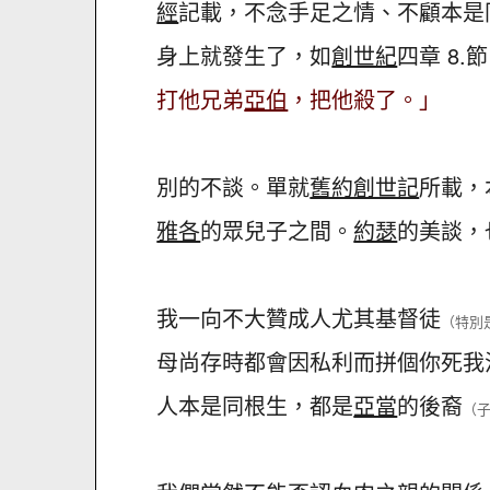
經
記載，不念手足之情、不顧本是
身上就發生了，如
創世紀
四章 8.
打他兄弟
亞伯
，把他殺了。」
別的不談。單就
舊約創世記
所載，
雅各
的眾兒子之間。
約瑟
的美談，
我一向不大贊成人尤其基督徒
（特別
母尚存時都會因私利而拼個你死我
人本是同根生，都是
亞當
的後裔
（