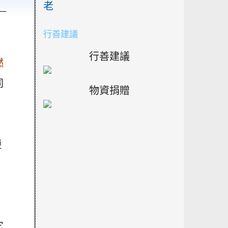
）
老
行善建議
行善建議
燃
同
物資捐贈
便
它