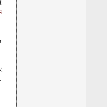
隱
來
及
。
父
人