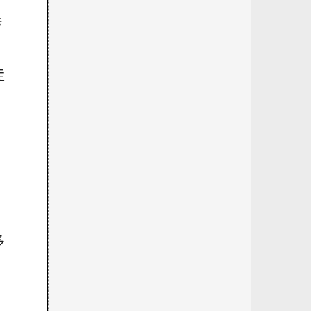
去
走
多