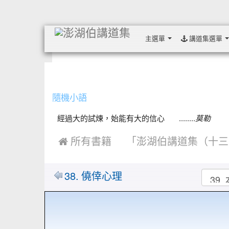
主選單
講道集選單
:::
隨機小語
經過大的試煉，始能有大的信心 ........
莫勒
 所有書籍
「澎湖伯講道集（十三
38. 僥倖心理