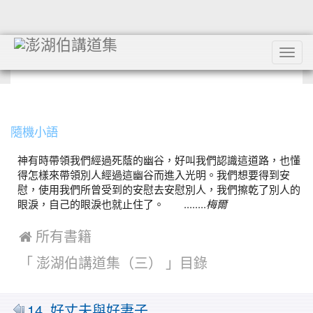
Tog
navi
:::
隨機小語
神有時帶領我們經過死蔭的幽谷，好叫我們認識這道路，也懂
得怎樣來帶領別人經過這幽谷而進入光明。我們想要得到安
慰，使用我們所曾受到的安慰去安慰別人，我們擦乾了別人的
眼淚，自己的眼淚也就止住了。 ........
梅爾
 所有書籍
「 澎湖伯講道集（三） 」目錄
14. 好丈夫與好妻子