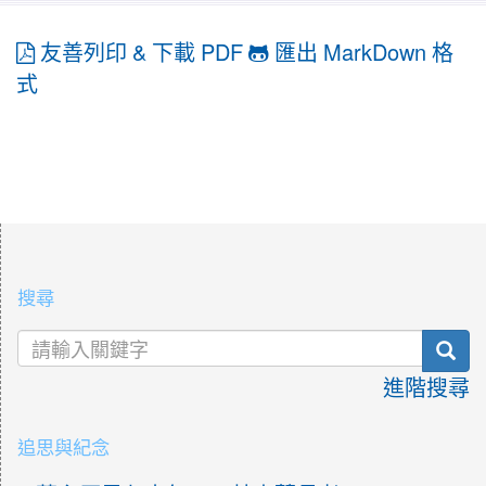
友善列印 & 下載 PDF
匯出 MarkDown 格
式
:::
搜尋
sea
進階搜尋
追思與紀念