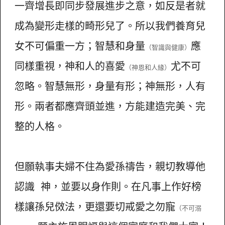
一齊增長即同步發展進步之意，如反是者就
成為變形走樣的畸形兒了。所以我們養育兒
女不可偏重一方；智慧和身量
應
（智識與健康）
同樣重視，神和人的喜愛
尤不可
（神恩和人緣）
忽略。智慧無形，身量有形；神無形，人有
形。兩者都應齊頭並進，方能建造完美、完
整的人格。
但願執事夫婦不住為愛孫禱告，親切教導他
認識 神，並要以身作則。在凡事上作好榜
樣讓孫兒傚法，更還要切戒愛之勿寵
（不可溺