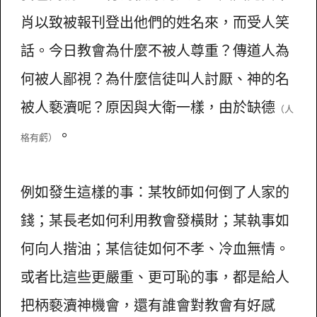
肖以致被報刊登出他們的姓名來，而受人笑
話。今日教會為什麼不被人尊重？傳道人為
何被人鄙視？為什麼信徒叫人討厭、神的名
被人褻瀆呢？原因與大衛一樣，由於缺德
（人
。
格有虧）
例如發生這樣的事：某牧師如何倒了人家的
錢；某長老如何利用教會發橫財；某執事如
何向人揩油；某信徒如何不孝、冷血無情。
或者比這些更嚴重、更可恥的事，都是給人
把柄褻瀆神機會，還有誰會對教會有好感