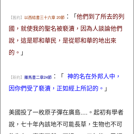
：「
他們到了所去的列
【舊約】
以西結書三十六章 20節
國，就使我的聖名被褻瀆，因為人談論他們
說，這是耶和華民，是從耶和華的地出來
的。
」
：「
神的名在外邦人中，
【新約】
羅馬書二章24節
因你們受了褻瀆，正如經上所記的。
」
美國投了一枚原子彈在廣島....。起初有學者
說，七十年內該地不可能長草，生物也不可