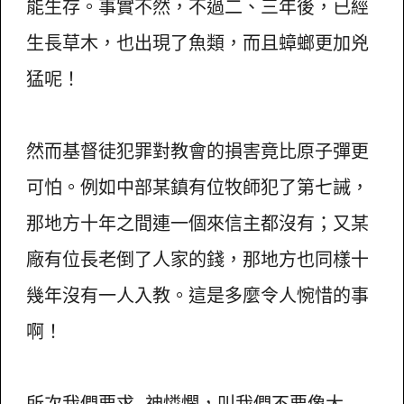
能生存。事實不然，不過二、三年後，已經
生長草木，也出現了魚類，而且蟑螂更加兇
猛呢！
然而基督徒犯罪對教會的損害竟比原子彈更
可怕。例如中部某鎮有位牧師犯了第七誡，
那地方十年之間連一個來信主都沒有；又某
廠有位長老倒了人家的錢，那地方也同樣十
幾年沒有一人入教。這是多麼令人惋惜的事
啊！
所次我們要求 神憐憫，叫我們不要像大