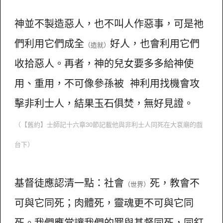
神並不製造惡人，也不叫人作惡事，可是祂
們利用它們成全
好人，也會利用它們
（造就）
收拾惡人。再者，神的兒女要多多給神使
用、重用，不可像參孫被 神利用找機會攻
擊非利士人，結果玉石俱焚，無好見證。
（【舊約】士師記十六章30節記載他與非利士人同死在大袞廟的戲
台下）
基督徒應認清一點：社會
死，教會不
（世界）
可與它同死；肉體死，靈魂更不可與它同
死。我們應當讓我們的罪與基督同死，同釘