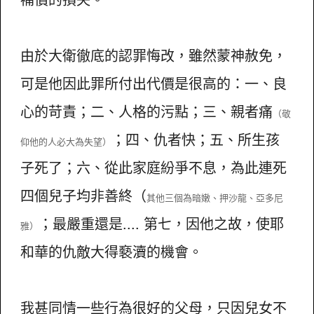
由於大衛徹底的認罪悔改，雖然蒙神赦免，
可是他因此罪所付出代價是很高的：一、良
心的苛責；二、人格的污點；三、親者痛
（敬
；四、仇者快；五、所生孩
仰他的人必大為失望）
子死了；六、從此家庭紛爭不息，為此連死
四個兒子均非善終（
其他三個為暗嫩、押沙龍、亞多尼
；最嚴重還是.... 第七，因他之故，使耶
雅）
和華的仇敵大得褻瀆的機會。
我甚同情一些行為很好的父母，只因兒女不