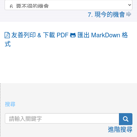
7. 現今的機會
友善列印 & 下載 PDF
匯出 MarkDown 格
式
:::
搜尋
sea
進階搜尋