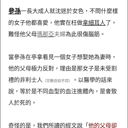
參孫
一長大成人就沈迷於女色，不問什麼樣
的女子他都喜愛，他實在枉做
拿細耳人
了。
難怪他父母
瑪那亞
夫婦
為此很傷腦筋。
當參孫在亭拿看見一個女子想娶她為妻時，
他的父母極力反對，理由是那女子是未受割
禮的非利士人
。以醫學的話來
（宗教信仰不同）
說，等於是不同血型的血注進體內，是會致
人於死的。
奇怪的是，我們所讀的經文說「
他的父母卻