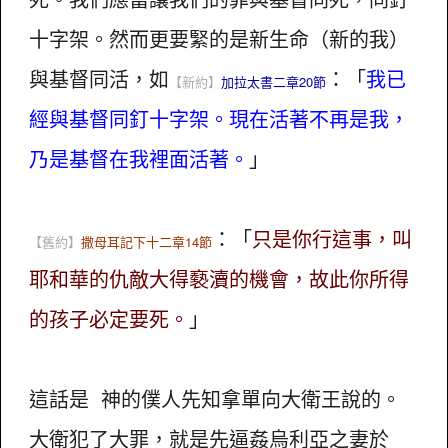
十字架。然而更要緊的是新生命（新的我）
與基督同活，如
：「
我已
【新約】
加拉太書二章20節
經與基督同釘十字架。現在活著不再是我，
乃是基督在我裡面活著。
」
：「
只是你行這事，叫
【舊約】
撒母耳記下十二章14節
耶和華的仇敵大得褻瀆的機會，故此你所得
的孩子必定要死。
」
這話是 神的僕人先知拿單向大衛王說的。
大衛犯了大罪，就是先逼姦烏利亞之妻於