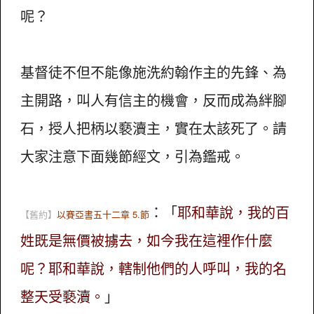
呢？
基督徒不但不能像施洗約翰作主的先鋒、為
主開路，叫人有信主的機會，反而成為絆腳
石，授人把柄以褻瀆主，實在太該死了。請
大家注意下面幾節經文，引為鑑戒。
：「
耶和華說，我的百
【舊約】
以賽亞書五十二章 5.節
姓既是無價被擄去，如今我在這裡作什麼
呢？耶和華說，轄制他們的人呼叫，我的名
整天受褻瀆。
」