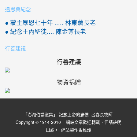
追思與紀念
● 蒙主厚恩七十年 ..... 林東薰長老
● 紀念主內聖徒.... 陳金尊長老
行善建議
行善建議
物資捐贈
「澎湖伯講道集」 記念上帝的忠僕 呂春長牧師
Copyright © 1914-2010 網站文章歡迎轉載，但請註明
出處。
網站製作＆維護