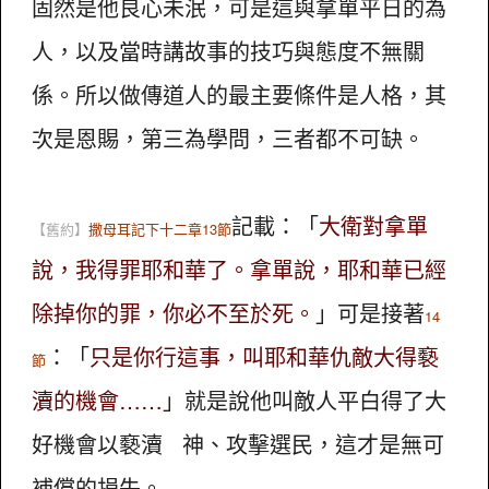
固然是他良心未泯，可是這與拿單平日的為
人，以及當時講故事的技巧與態度不無關
係。所以做傳道人的最主要條件是人格，其
次是恩賜，第三為學問，三者都不可缺。
記載：「
大衛對拿單
【舊約】
撒母耳記下十二章13節
說，我得罪耶和華了。拿單說，耶和華已經
除掉你的罪，你必不至於死。
」可是接著
14
：「
只是你行這事，叫耶和華仇敵大得褻
節
瀆的機會……
」就是說他叫敵人平白得了大
好機會以褻瀆 神、攻擊選民，這才是無可
補償的損失。