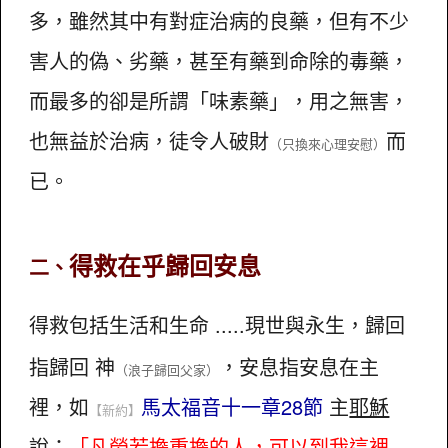
多，雖然其中有對症治病的良藥，但有不少
害人的偽、劣藥，甚至有藥到命除的毒藥，
而最多的卻是所謂「味素藥」，用之無害，
也無益於治病，徒令人破財
而
（只換來心理安慰）
已。
得救在乎歸回安息
二
、
得救包括生活和生命 .....現世與永生，歸回
指歸回 神
，安息指安息在主
（浪子歸回父家）
裡，如
馬太福音十一章28節
主
耶穌
【新約】
說：
「凡勞若擔重擔的人，可以到我這裡