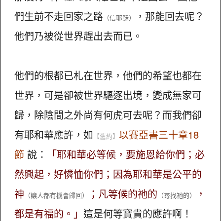
們生前不走回家之路
，那能回去呢？
（信耶穌）
他們乃被從世界趕出去而已。
他們的根都已札在世界，他們的希望也都在
世界，可是卻被世界驅逐出境，變成無家可
歸，除陰間之外尚有何虎可去呢？而我們卻
有耶和華應許，如
以賽亞書三十章18
【舊約】
節
說：
「耶和華必等候，要施恩給你們；必
然興起，好憐恤你們；因為耶和華是公平的
神
；凡等候的祂的
，
（讓人都有機會歸回）
（尋找祂的）
都是有福的。」
這是何等寶貴的應許啊！