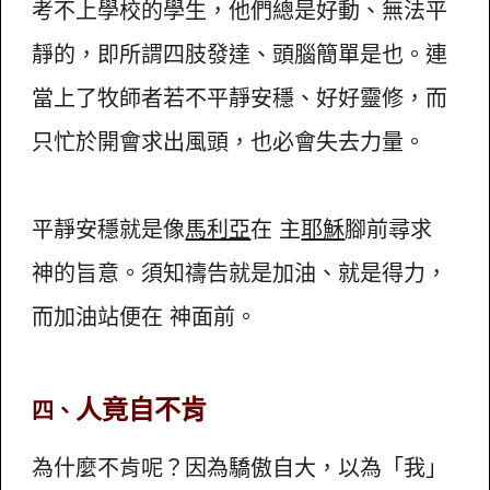
考不上學校的學生，他們總是好動、無法平
靜的，即所謂四肢發達、頭腦簡單是也。連
當上了牧師者若不平靜安穩、好好靈修，而
只忙於開會求出風頭，也必會失去力量。
平靜安穩就是像
馬利亞
在 主
耶穌
腳前尋求
神的旨意。須知禱告就是加油、就是得力，
而加油站便在 神面前。
人竟自不肯
四
、
為什麼不肯呢？因為驕傲自大，以為「我」