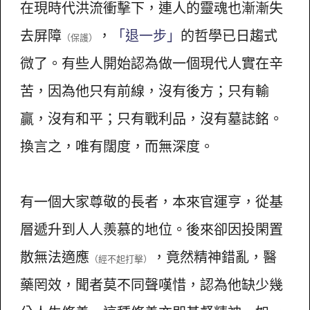
在現時代洪流衝擊下，連人的靈魂也漸漸失
去屏障
，
「退一步」
的哲學已日趨式
（保護）
微了。有些人開始認為做一個現代人實在辛
苦，因為他只有前線，沒有後方；只有輸
贏，沒有和平；只有戰利品，沒有墓誌銘。
換言之，唯有闊度，而無深度。
有一個大家尊敬的長者，本來官運亨，從基
層遞升到人人羨慕的地位。後來卻因投閑置
散無法適應
，竟然精神錯亂，醫
（經不起打擊）
藥罔效，聞者莫不同聲嘆惜，認為他缺少幾