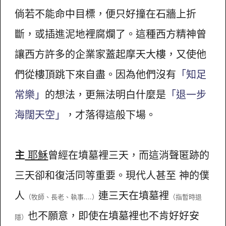
倘若不能命中目標，便只好撞在石牆上折
斷，或插進泥地裡腐爛了。這種西方精神曾
讓西方許多的企業家蓋起摩天大樓，又使他
們從樓頂跳下來自盡。因為他們沒有
「知足
常樂」
的想法，更無法明白什麼是
「退一步
海闊天空」
，才落得這般下場。
主
耶穌
曾經在墳墓裡三天，而這消聲匿跡的
三天卻和復活同等重要。現代人甚至 神的僕
人
連三天在墳墓裡
（牧師、長老、執事....）
（指暫時退
也不願意，即使在墳墓裡也不肯好好安
隱）