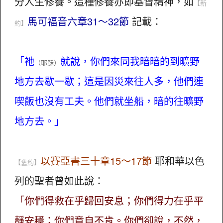
分人生修養。這種修養亦即基督精神，如
【新
馬可福音六章31～32節
記載：
約】
「祂
就說，你們來同我暗暗的到曠野
（耶穌）
地方去歇一歇；這是因災來往人多，他們連
喫飯也沒有工夫。他們就坐船，暗的往曠野
地方去。」
以賽亞書三十章15～17節
耶和華以色
【舊約】
列的聖者曾如此說：
「你們得救在乎歸回安息；你們得力在乎平
靜安穩；你們竟自不肯。你們卻說，不然，