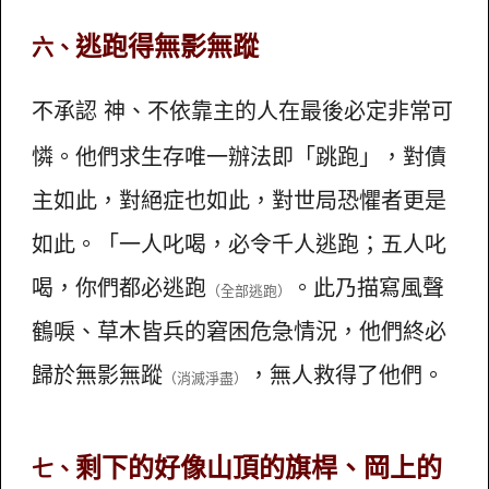
逃跑得無影無蹤
六、
不承認 神、不依靠主的人在最後必定非常可
憐。他們求生存唯一辦法即「跳跑」，對債
主如此，對絕症也如此，對世局恐懼者更是
如此。「一人叱喝，必令千人逃跑；五人叱
喝，你們都必逃跑
。此乃描寫風聲
（全部逃跑）
鶴唳、草木皆兵的窘困危急情況，他們終必
歸於無影無蹤
，無人救得了他們。
（消滅淨盡）
剩下的好像山頂的旗桿、岡上的
七、