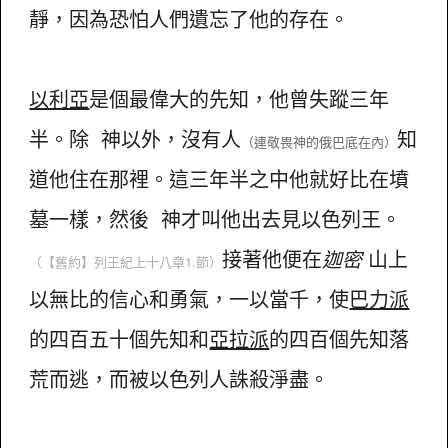
靜，因為恐怕人們遺忘了他的存在。
以利亞
是個最偉大的先知，他曾失蹤三年
半。除 神以外，沒有人
知
（連敬畏神的俄巴底在內）
道他住在那裡。這三年半之中他就好比在墳
墓一樣，然後 神才叫他出去見以色列王。
接著他便在
迦密
山上
（【舊約】列王紀上十八章1.節）
以無比的信心和勇氣，一以當千，使
巴力派
的四百五十個先知和
亞拉派
的四百個先知落
荒而逃，而被以色列人誅殺淨盡。