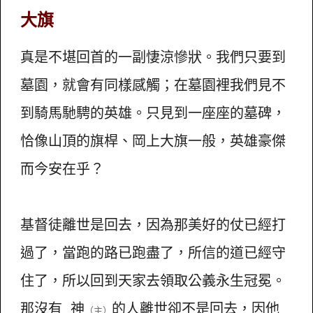
大旗
真是不堪回首的一副悽涼慘狀。我們只要到
墓園，就會有同樣感觸；在墓園裡我們見不
到騎馬馳騁的英雄。只見到一座座的墓碑，
恰像山頂的旗桿、岡上大旗一般，英雄豪傑
而今安在乎？
基督徒離世是回去，因為那美好的仗已經打
過了，當跑的路已跑盡了，所信的道已經守
住了，所以回到天家去領取公義永生冠冕。
那沒有 神
的人離世卻不是回去，因他
（主）