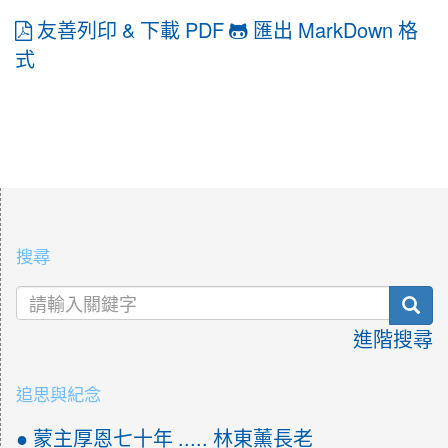
友善列印 & 下載 PDF
匯出 MarkDown 格
式
:::
搜尋
sea
進階搜尋
追思與紀念
● 蒙主厚恩七十年 ..... 林東薰長老