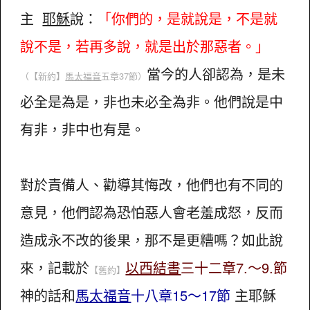
主
耶穌
說：
「你們的，是就說是，不是就
說不是，若再多說，就是出於那惡者。」
當今的人卻認為，是未
（【新約】
馬太福音
五章37節）
必全是為是，非也未必全為非。他們說是中
有非，非中也有是。
對於責備人、勸導其悔改，他們也有不同的
意見，他們認為恐怕惡人會老羞成怒，反而
造成永不改的後果，那不是更糟嗎？如此說
來，記載於
以西結書
三十二章7.～9.節
【舊約】
神的話和
馬太福音
十八章15～17節
主耶穌