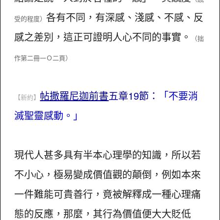
各有不同，有深感、淺感、不感、反
受的程度）
感之差別，這正可證明人心不同的事實。
（拙
作第二冊一Ｏ二頁）
帖撒羅尼迦前書
五章19節：
「不要消
【新約】
滅聖靈感動。」
現代人甚多具有半本心理學的知識，所以若
不小心，極易變成價值觀的顛倒，例如本來
一件難能可貴善行，竟被解釋成一種心理痛
態的反應，那麼，其行為價值便大大貶低