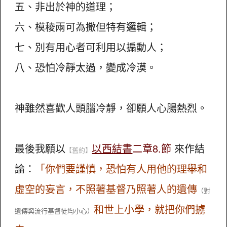
五、非出於神的道理；
六、模稜兩可為撒但特有邏輯；
七、別有用心者可利用以搧動人；
八、恐怕冷靜太過，變成冷漠。
神雖然喜歡人頭腦冷靜，卻願人心腸熱烈。
最後我願以
以西結書
二章8.節
來作結
【舊約】
論：
「你們要謹慎，恐怕有人用他的理舉和
虛空的妄言，不照著基督乃照著人的遺傳
（對
和世上小學，就把你們擄
遺傳與流行基督徒均小心）