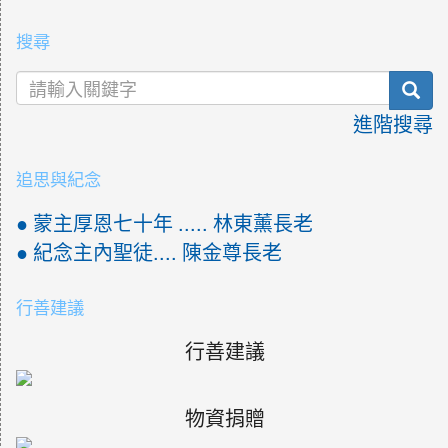
搜尋
sea
進階搜尋
追思與紀念
● 蒙主厚恩七十年 ..... 林東薰長老
● 紀念主內聖徒.... 陳金尊長老
行善建議
行善建議
物資捐贈