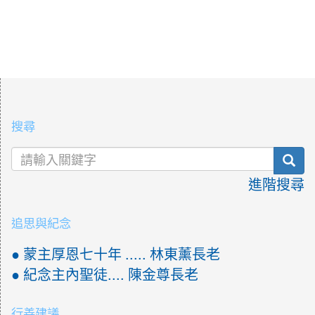
:::
搜尋
sea
進階搜尋
追思與紀念
● 蒙主厚恩七十年 ..... 林東薰長老
● 紀念主內聖徒.... 陳金尊長老
行善建議