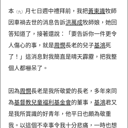
本
月七日週中禮拜前，我把
黃東識
牧師
（九）
因車禍去世的消息告訴
洪萬成
牧師娘，她回
答知道了，接著還說：「要告訴你一件更令
人傷心的事，就是
周憫
長老的兒子
基鴻
死
了！」這消息對我簡直是晴天霹靂，把我整
個人都嚇呆了。
因為
周憫
長老是我所敬愛的長老，多年來同
為
基督教兒童福利基金會
的董事，
基鴻
君又
是我所賞識的好青年，他平日也頗為敬重
我。以這個不幸事令我十分悲痛，一時也想