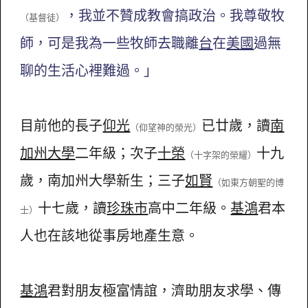
，我並不贊成教會搞政治。我尊敬牧
（基督徒）
師，可是我為一些牧師去職離
台
在
美國
過無
聊的生活心裡難過。」
目前他的長子
仰光
已廿歲，讀
南
（仰望神的榮光）
加州大學
二年級；次子
十榮
十九
（十字架的榮耀）
歲，南加州大學新生；三子
如賢
（如東方朝聖的博
十七歲，讀
珍珠市
高中二年級。
基鴻
君本
士）
人也在該地從事房地產生意。
基鴻
君對朋友極富情誼，濟助朋友求學、傳