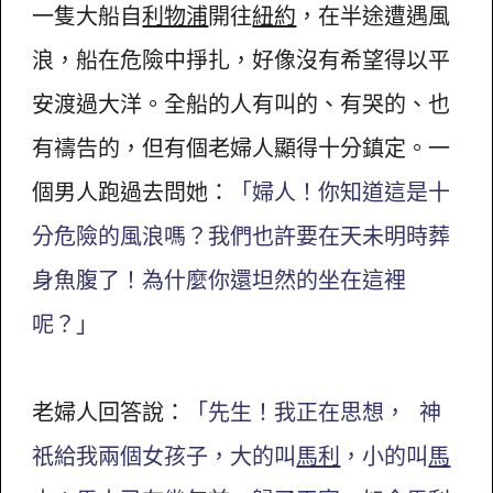
一隻大船自
利物浦
開往
紐約
，在半途遭遇風
浪，船在危險中掙扎，好像沒有希望得以平
安渡過大洋。全船的人有叫的、有哭的、也
有禱告的，但有個老婦人顯得十分鎮定。一
個男人跑過去問她：
「婦人！你知道這是十
分危險的風浪嗎？我們也許要在天未明時葬
身魚腹了！為什麼你還坦然的坐在這裡
呢？」
老婦人回答說：
「先生！我正在思想， 神
祇給我兩個女孩子，大的叫
馬利
，小的叫
馬