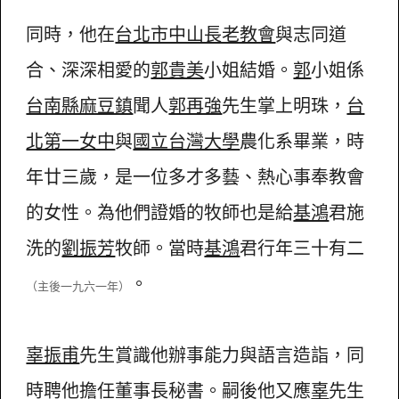
同時，他在
台北市中山長老教會
與志同道
合、深深相愛的
郭貴美
小姐結婚。
郭
小姐係
台南縣麻豆鎮
聞人
郭再強
先生掌上明珠，
台
北第一女中
與
國立台灣大學
農化系畢業，時
年廿三歲，是一位多才多藝、熱心事奉教會
的女性。為他們證婚的牧師也是給
基鴻
君施
洗的
劉振芳
牧師。當時
基鴻
君行年三十有二
。
（主後一九六一年）
辜振甫
先生賞識他辦事能力與語言造詣，同
時聘他擔任董事長秘書。嗣後他又應
辜
先生