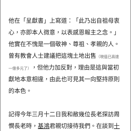
他在「呈獻書」上寫道：「此乃出自祖母衷
心，亦即本人微意，以表感恩報主之念。」
他實在不愧是一個敬神、尊祖、孝親的人。
曾有教會人士建議把這塊土地出售
（現值已高達
，但他力加反對，理由是這與當初
一億多元了）
獻地本意相違，由此也可見其一向堅持原則
的本色。
記得今年三月十二日我和敝幾位長老探訪周
憫長老時，
基鴻
君親切接待我們。在談到
十