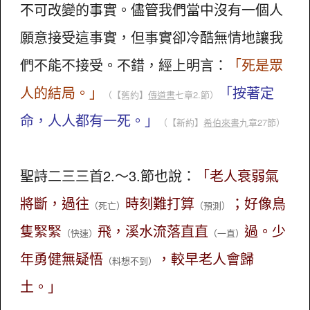
不可改變的事實。儘管我們當中沒有一個人
願意接受這事實，但事實卻冷酷無情地讓我
們不能不接受。不錯，經上明言：
「死是眾
人的結局。」
「按著定
（
【舊約】
傳道書
七章2.節）
命，人人都有一死。」
（
【新約】
希伯來書
九章27節）
聖詩二三三首2.～3.節也說：
「老人衰弱氣
將斷，過往
時刻難打算
；好像鳥
（死亡）
（預測）
隻緊緊
飛，溪水流落直直
過。少
（快速）
（一直）
年勇健無疑悟
，較早老人會歸
（料想不到）
土。」