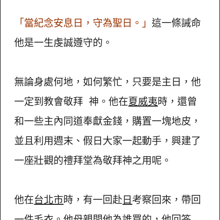
「當紀念安息日，守為聖日。」
這一條誡命
他是一生虔誠遵守的。
無論身處何地，如何繁忙，只要是主日，他
一定到教會敬拜 神。他在
夏威夷
時，還曾
和一些主內同道奉獻金錢，購置一塊地皮，
並且利用週末、假日大家一起動手，興建了
一座壯觀的禮拜堂為敬拜神之用呢。
他在
台北市
時，有一回赴
日
考察回來，帶回
一件毛衣。他母親問他為誰買的，他回答