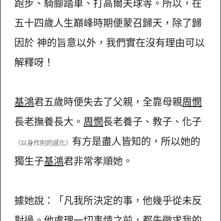
跑步、騎腳踏車、打高爾夫球等。所以，在
五十四歲人生巔峰時期便蒙召歸天，除了歸
因於 神的旨意以外，我們實在沒有理由可以
解釋呀！
基鴻
君五歲時便失去了父親，全靠母親
周憫
長老撫養長大。
周憫
長老養子、教子、化子
有方是盡人皆知的，所以她的
（以身作則的感化）
獨生子
基鴻
君非常孝順她。
據她說：「凡我所決定的事，他幾乎從未反
對過。他處理一切事情之前，都先徵求我的