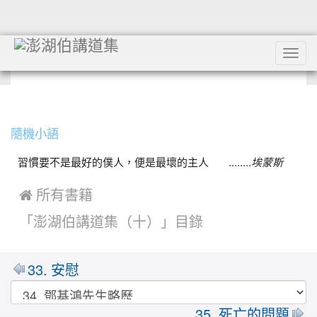
Tog
navi
:::
隨機小語
習慣要不是最好的僕人，便是最壞的主人 ........
埃蒙斯
 所有書籍
「澎湖伯講道集（十）」目錄
33. 安慰
35. 死亡的問題