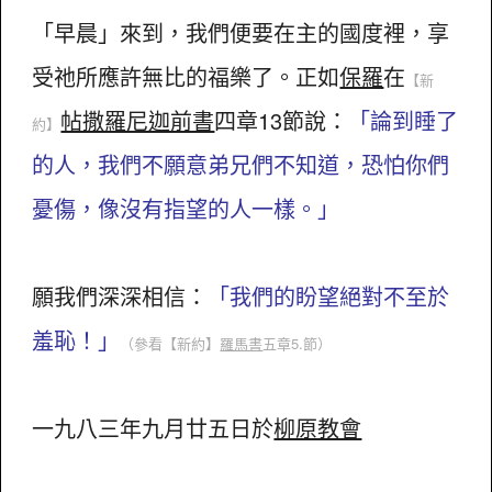
「早晨」來到，我們便要在主的國度裡，享
受祂所應許無比的福樂了。正如
保羅
在
【新
帖撒羅尼迦前書
四章13節說：
「論到睡了
約】
的人，我們不願意弟兄們不知道，恐怕你們
憂傷，像沒有指望的人一樣。」
願我們深深相信：
「我們的盼望絕對不至於
羞恥！」
（參看
【新約】
羅馬書
五章5.節）
一九八三年九月廿五日於
柳原教會