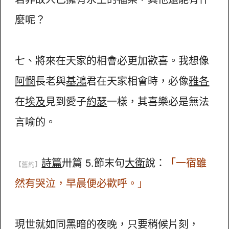
麼呢？
七、將來在天家的相會必更加歡喜。我想像
阿憫
長老與
基鴻
君在天家相會時，必像
雅各
在
埃及
見到愛子
約瑟
一樣，其喜樂必是無法
言喻的。
詩篇
卅篇 5.節末句
大衛
說：
「一宿雖
【舊約】
然有哭泣，早晨便必歡呼。」
現世就如同黑暗的夜晚，只要稍候片刻，