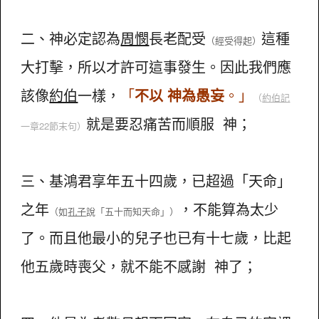
二、神必定認為
周憫
長老配受
這種
（經受得起）
大打擊，所以才許可這事發生。因此我們應
該像
約伯
一樣，
「
不以 神為愚妄
。」
（
約伯記
就是要忍痛苦而順服 神；
一章22節末句）
三、基鴻君享年五十四歲，已超過「天命」
之年
，不能算為太少
（如
孔子
說「五十而知天命」）
了。而且他最小的兒子也已有十七歲，比起
他五歲時喪父，就不能不感謝 神了；