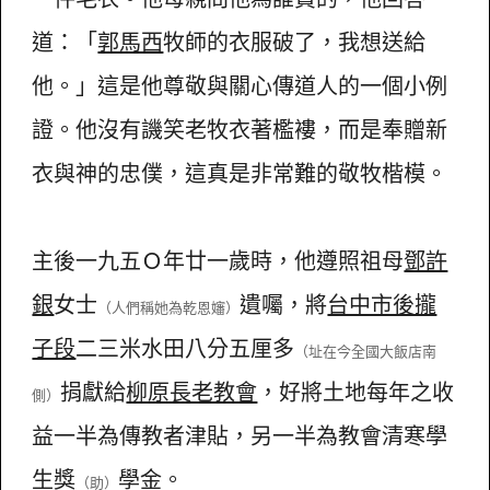
道：「
郭馬西
牧師的衣服破了，我想送給
他。」這是他尊敬與關心傳道人的一個小例
證。他沒有譏笑老牧衣著檻褸，而是奉贈新
衣與神的忠僕，這真是非常難的敬牧楷模。
主後一九五Ｏ年廿一歲時，他遵照祖母
鄧許
銀
女士
遺囑，將
台中市後攏
（人們稱她為乾恩嬸）
子段
二三米水田八分五厘多
（址在今全國大飯店南
捐獻給
柳原長老教會
，好將土地每年之收
側）
益一半為傳教者津貼，另一半為教會清寒學
生獎
學金。
（助）