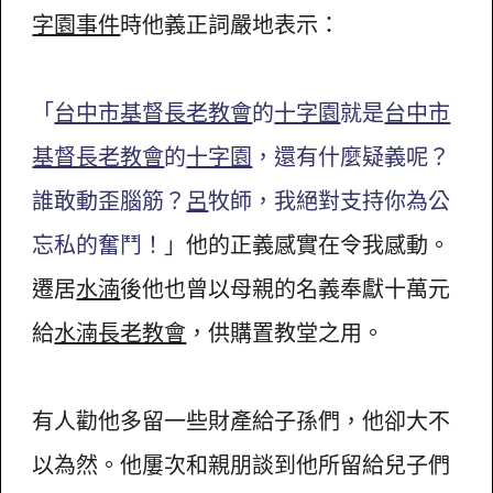
字園事件
時他義正詞嚴地表示：
「
台中市基督長老教會
的
十字園
就是
台中市
基督長老教會
的
十字園
，還有什麼疑義呢？
誰敢動歪腦筋？
呂
牧師，我絕對支持你為公
忘私的奮鬥！」
他的正義感實在令我感動。
遷居
水湳
後他也曾以母親的名義奉獻十萬元
給
水湳長老教會
，供購置教堂之用。
有人勸他多留一些財產給子孫們，他卻大不
以為然。他屢次和親朋談到他所留給兒子們