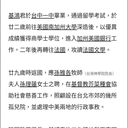
基鴻
君於
台中一中
畢業，通過留學考試，於
廿二歲前往
美國南加州大學
深造後，以優異
成績獲得商學士學位，進入
加州美國銀行
工
作。二年後再轉往
法國
，攻讀
法國文學
。
廿九歲時返國，應
孫雅各
牧師
（台灣神學院院長）
夫人
孫理蓮
女士之聘，在
基督教芥菜種會
協
助社會慈善工作，照顧設在台北市郊的幾所
孤兒院，並處理中美兩地的行政事敄。