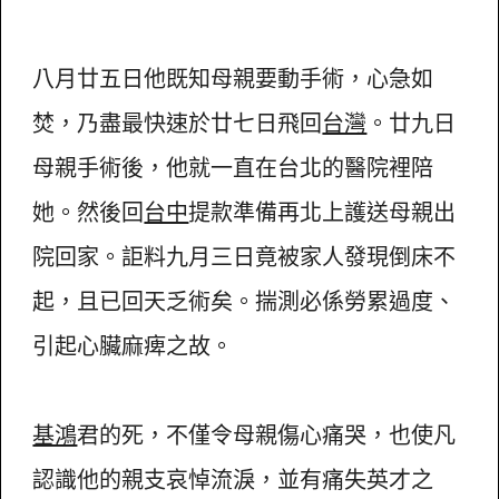
八月廿五日他既知母親要動手術，心急如
焚，乃盡最快速於廿七日飛回
台灣
。廿九日
母親手術後，他就一直在台北的醫院裡陪
她。然後回
台中
提款準備再北上護送母親出
院回家。詎料九月三日竟被家人發現倒床不
起，且已回天乏術矣。揣測必係勞累過度、
引起心臟麻痺之故。
基鴻
君的死，不僅令母親傷心痛哭，也使凡
認識他的親支哀悼流淚，並有痛失英才之