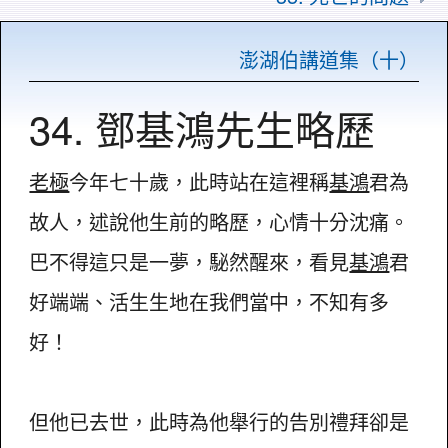
澎湖伯講道集（十）
34. 鄧基鴻先生略歷
老極
今年七十歲，此時站在這裡稱
基鴻
君為
故人，述說他生前的略歷，心情十分沈痛。
巴不得這只是一夢，駜然醒來，看見
基鴻
君
好端端、活生生地在我們當中，不知有多
好！
但他已去世，此時為他舉行的告別禮拜卻是