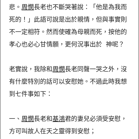
悲。
周憫
長老也不斷哭著說：「他是為我而
死的！」此語可說是出於親情，但與事實則
不一定相符。然而使確為母親而死，按他的
孝心也必心甘情願，更何況事出於 神呢？
老實說，我除和
周憫
長老同聲一哭之外，沒
有什麼特別的話可以安慰她。不過此時我想
到七件事如下：
一、
周憫
長老和
基鴻
君的妻兒必須受安慰，
方可叫故人在天之靈得到安慰；