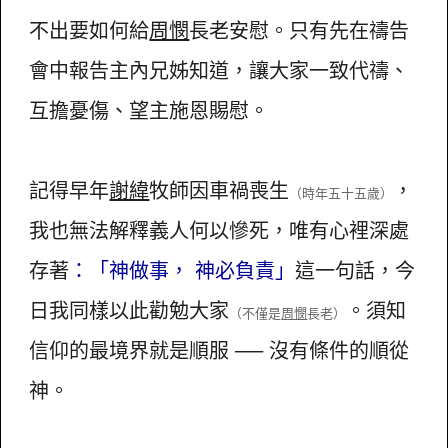
不出要如何給
周憫
長老安慰。只有先在禱告
會中報告主內兄姊知道，讓大家一致代禱、
互擔憂傷、望主施恩賜慰。
記得早年
謝緯
牧師因車禍喪生
，
（時年五十五歲）
我也無法解釋義人何以慘死，唯有心裡深處
存著
：「神做事， 神必負責」
這一句話，今
日我同樣以此勸勉大家
。須知
（不僅是
周憫
長老）
信仰的最境界就是順服 ── 沒有條件的順從
神。