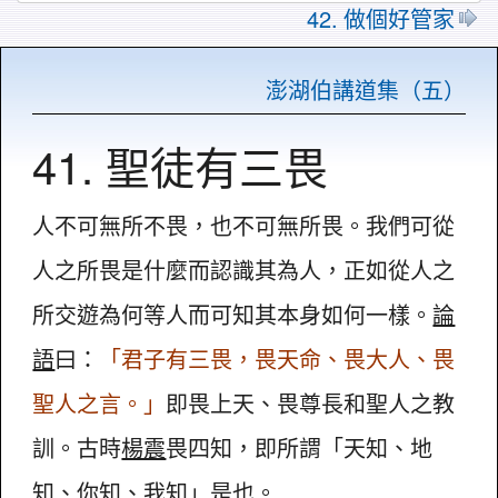
42. 做個好管家
澎湖伯講道集（五）
41. 聖徒有三畏
人不可無所不畏，也不可無所畏。我們可從
人之所畏是什麼而認識其為人，正如從人之
所交遊為何等人而可知其本身如何一樣。
論
語
曰：
「君子有三畏，畏天命、畏大人、畏
聖人之言。」
即畏上天、畏尊長和聖人之教
訓。古時
楊震
畏四知，即所謂「天知、地
知、你知、我知」是也。