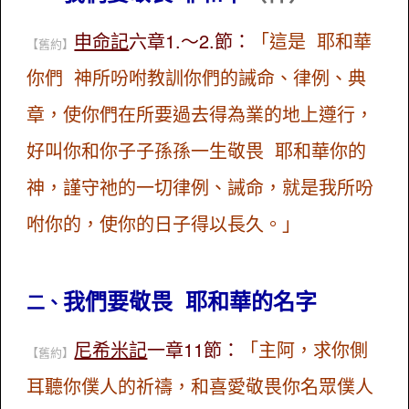
申命記
六章1.～2.節：
「這是 耶和華
【舊約】
你們 神所吩咐教訓你們的誡命、律例、典
章，使你們在所要過去得為業的地上遵行，
好叫你和你子子孫孫一生敬畏 耶和華你的
神，謹守祂的一切律例、誡命，就是我所吩
咐你的，使你的日子得以長久。」
我們要敬畏 耶和華的名字
二、
尼希米記
一章11節：
「主阿，求你側
【舊約】
耳聽你僕人的祈禱，和喜愛敬畏你名眾僕人