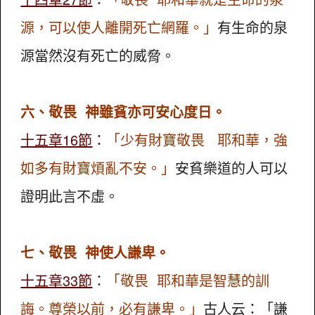
源，可以使人離開死亡網羅。」
有生命的泉
源當然沒有死亡的威脅。
六、敬畏 神雖貧亦可安心度日。
十五章16節
：
「少有財寶敬畏 耶和華，強
如多有財寶煩亂不安。」
安貧樂道的人可以
證明此言不虛。
七、敬畏 神使人謙卑。
十五章33節
：
「敬畏 耶和華是智慧的訓
誨。尊榮以前，必有謙卑。」
古人云：「謙