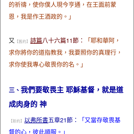
的祈禱，使你僕人現今亨通，在王面前蒙
恩，我是作王酒政的。」
又
詩篇
八十六篇11節：
「耶和華阿，
【舊約】
求你將你的道指教我，我要照你的真理行，
求你使我專心敬畏你的名。」
我們要敬畏主 耶穌基督，就是道
三、
成肉身的 神
以弗所書
五章21節：
「又當存敬畏基
【新約】
督的心，彼此順服。」