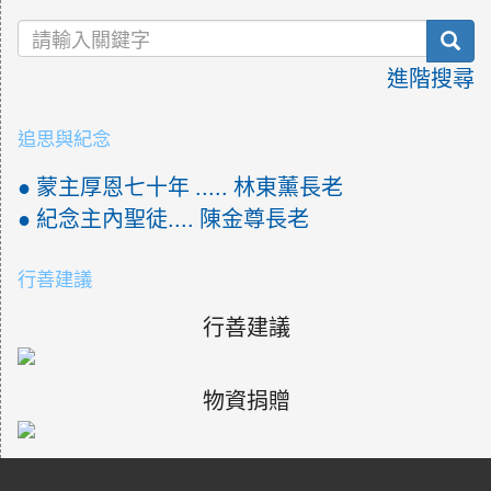
sea
進階搜尋
追思與紀念
● 蒙主厚恩七十年 ..... 林東薰長老
● 紀念主內聖徒.... 陳金尊長老
行善建議
行善建議
物資捐贈