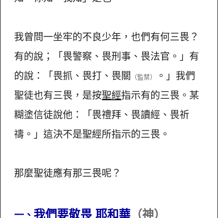
我曾問一坐牢的不良少年，也們有何三畏？
有的說；「畏警察、畏刑事、畏法官。」有
的說：「畏抓、畏打、畏關
。」我們
（監禁）
聖徒也有三畏，是按
聖經
指示有的三畏。某
糊塗信徒說他：「畏禮拜、畏讀經、畏祈
禱。」這決不是聖經所指示的三畏。
那麼聖徒應有那三畏呢？
我們要敬畏 耶和華
（神）
一、