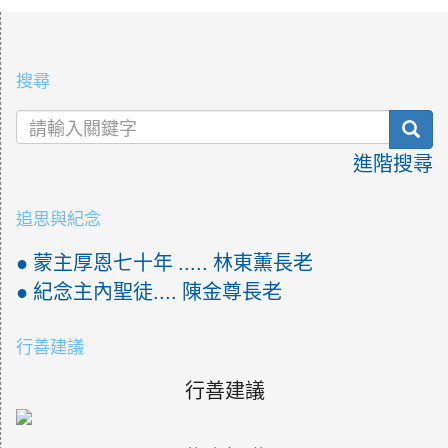
:::
搜尋
sea
進階搜尋
追思與紀念
● 蒙主厚恩七十年 ..... 林東薰長老
● 紀念主內聖徒.... 陳金尊長老
行善建議
行善建議