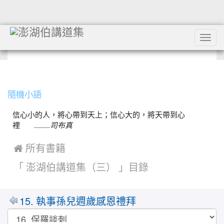
Tog
navi
:::
隨機小語
信心小的人，將心帶到天上；信心大的，將天帶到心
裡 ........
司布真
 所有書籍
「 澎湖伯講道集（三） 」目錄
MarkDown
15. 執事孫兒週歲感恩禮拜