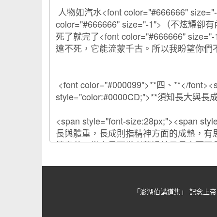
「澎湖伯講道集」 記念上帝的忠