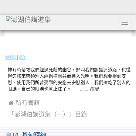
Tog
navi
:::
隨機小語
神有時帶領我們經過死蔭的幽谷，好叫我們認識這道路，也懂
得怎樣來帶領別人經過這幽谷而進入光明。我們想要得到安
慰，使用我們所曾受到的安慰去安慰別人，我們擦乾了別人的
眼淚，自己的眼淚也就止住了。 ........
梅爾
 所有書籍
「澎湖伯講道集（一）」目錄
MarkDown
18. 基甸精神