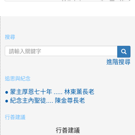
:::
搜尋
sea
進階搜尋
追思與紀念
● 蒙主厚恩七十年 ..... 林東薰長老
● 紀念主內聖徒.... 陳金尊長老
行善建議
行善建議