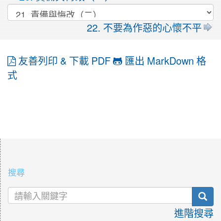
22. 不要為作惡的心懷不平
友善列印 & 下載 PDF
匯出 MarkDown 格
式
:::
搜尋
sea
進階搜尋