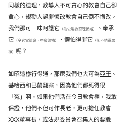
同樣的道理，教導人不可貪心的教會自己卻
貪心，規勸人認罪悔改教會自己倒不悔改，
我們那可一味呵護它
、奉承
（為它製造歪理詭辯）
它
、懼怕得罪它
（令它當總會、中會領袖）
（卻不怕得罪
呢？
神）
如昭這樣行得通，那麼我們也大可為
亞干
、
基哈西
和
巴蘭
翻案，因為他們都死得很
「冤」啊。如果他們活在今日教會裡，我敢
保證，他們不但可作長老，更可擔任教會
XXX董事長，或法規委員會召集人的要職