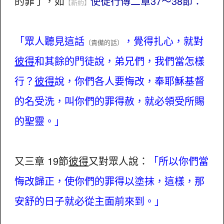
的罪了，如
使徒行傳二章37～38節：
【新約】
「眾人聽見這話
，覺得扎心，就對
（責備的話）
彼得
和其餘的門徒說，弟兄們，我們當怎樣
行？
彼得
說，你們各人要悔改，奉耶穌基督
的名受洗，叫你們的罪得赦，就必領受所賜
的聖靈。」
又三章 19節
彼得
又對眾人說：
「所以你們當
悔改歸正，使你們的罪得以塗抹，這樣，那
安舒的日子就必從主面前來到。」