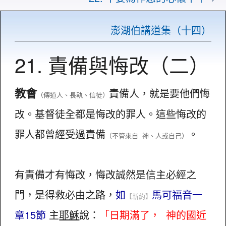
澎湖伯講道集（十四）
21. 責備與悔改（二）
教會
責備人，就是要他們悔
（傳道人、長執、信徒）
改。基督徒全都是悔改的罪人。這些悔改的
罪人都曾經受過責備
。
（不管來自 神、人或自己）
有責備才有悔改，悔改誠然是信主必經之
門，是得救必由之路，
如
馬可福音一
【新約】
章15節
主
耶穌
說：
「日期滿了， 神的國近