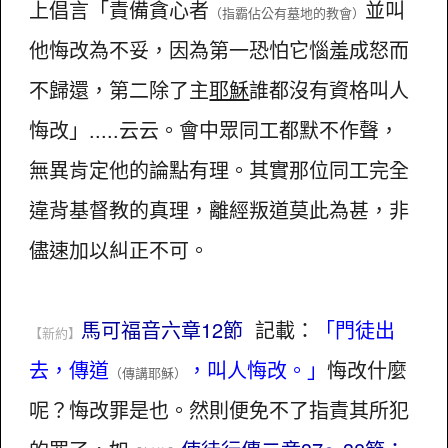
上倡言「責備貪心者
並叫
（指霸佔公有墓地的教會）
他悔改為不妥，因為第一恐怕它惱羞成怒而
不歸還，第二除了主
耶穌
誰都沒有資格叫人
悔改」.....云云。會中眾同工都默不作聲，
無異肯定他的論點有理。其實那位同工完全
違背基督教的真理，離經叛道莫此為甚，非
儘速加以糾正不可。
馬可福音六章12節
記載：
「門徒出
【新約】
去，傳道
，叫人悔改。」
悔改什麼
（傳講耶穌）
呢？悔改罪是也。然則便免不了指責其所犯