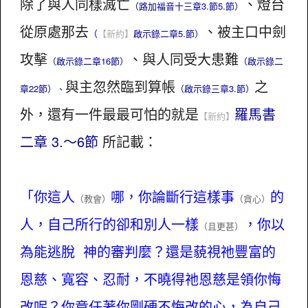
除了與人同樣滅亡
、燈台
（路加福音十三章3.節5.節）
從原處那去
、被主口中劍
（
【新約】
啟示錄二章5.節）
攻擊
、與人同受大患難
（啟示錄二章16節）
（啟示錄二
與主忽然臨到算帳
之
章22節）、
（啟示錄三章3.節）
外，還有一件最最可怕的就是
羅馬書
【新約】
二章 3.～6節
所記載：
「你這人
哪，你論斷行這樣事
的
（教會）
（貪心）
人，自己所行的卻和別人一樣
，你以
（且更甚）
為能逃脫 神的審判麼？還是藐視祂豐富的
恩慈、寬容、忍耐，不曉得祂恩慈是領你悔
改呢？你竟任著你剛硬不悔改的心，為自己