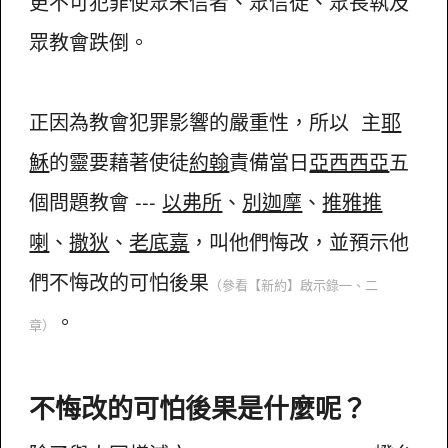
更不可犯罪使眾未信者、眾信徒、眾長執及
眾教會跌倒。
正因為教會犯罪影響的嚴重性，所以 主
耶
穌
的靈要藉著使徒
約翰
責備當日
亞西西亞
五
個問題教會 ---
以弗所
、
別迦摩
、
推雅推
喇
、
撒狄
、
老底嘉
，叫他們悔改，並預示他
們不悔改的可怕後果
（參看【新約】
啟示錄一、二
。
章）
不悔改的可怕後果是什麼呢？