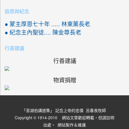
追思與紀念
● 蒙主厚恩七十年 ..... 林東薰長老
● 紀念主內聖徒.... 陳金尊長老
行善建議
行善建議
物資捐贈
「澎湖伯講道集」 記念上帝的忠僕 呂春長牧師
Copyright © 1914-2010 網站文章歡迎轉載，但請註明
出處。
網站製作＆維護