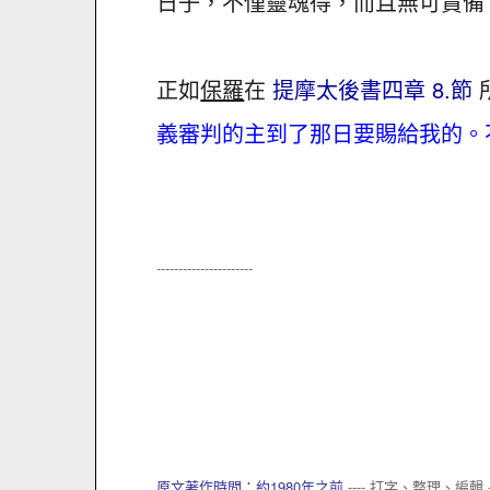
日子，不僅靈魂得，而且無可責備
正如
保羅
在
提摩太後書四章 8.節
義審判的主到了那日要賜給我的。
----------------------
原文著作時間：約1980年之前
---- 打字、整理、編輯 --