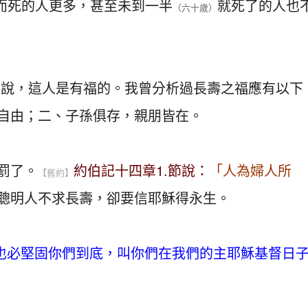
而死的人更多，甚至未到一半
就死了的人也
（六十歲）
曾說，這人是有福的。我曾分析過長壽之福應有以下
自由；二、子孫俱存，親朋皆在。
罰了。
約伯記十四章1.節說：
「人為婦人所
【舊約】
聰明人不求長壽，卻要信耶穌得永生。
也必堅固你們到底，叫你們在我們的主耶穌基督日