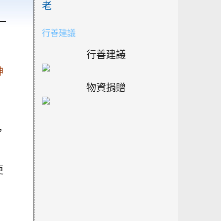
老
）
行善建議
行善建議
神
物資捐贈
，
更