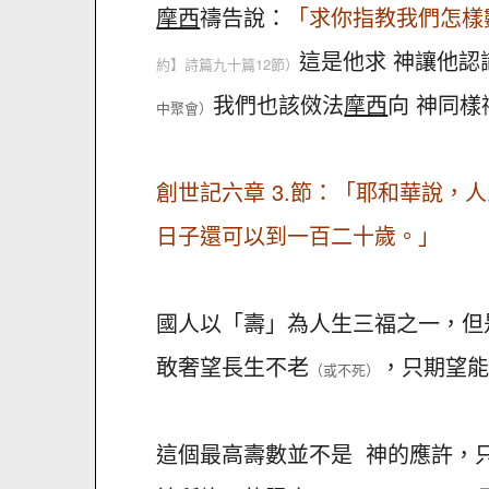
摩西
禱告說：
「求你指教我們怎樣
這是他求 神讓他
約】詩篇九十篇12節）
我們也該傚法
摩西
向 神同樣
中聚會）
創世記六章 3.節：「耶和華說
日子還可以到一百二十歲。」
國人以「壽」為人生三福之一，但
敢奢望長生不老
，只期望能
（或不死）
這個最高壽數並不是 神的應許，