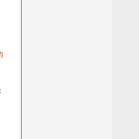
週
的
不
到