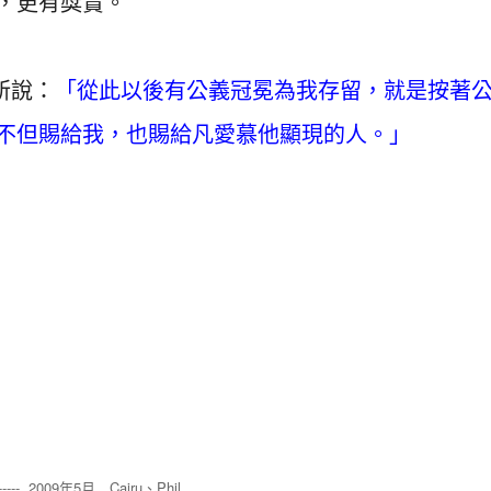
，更有獎賞。
所說：
「從此以後有公義冠冕為我存留，就是按著
不但賜給我，也賜給凡愛慕他顯現的人。」
--- 2009年5月 Cairu、
Phil