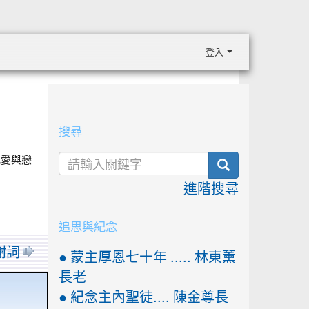
登入
:::
搜尋
亂愛與戀
search
進階搜尋
追思與紀念
謝詞
● 蒙主厚恩七十年 ..... 林東薰
長老
● 紀念主內聖徒.... 陳金尊長