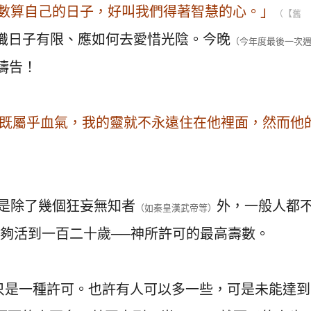
數算自己的日子，好叫我們得著智慧的心。」
（【舊
認識日子有限、應如何去愛惜光陰。今晚
（今年度最後一次
禱告！
，人既屬乎血氣，我的靈就不永遠住在他裡面，然而他
是除了幾個狂妄無知者
外，一般人都
（如秦皇漢武帝等）
夠活到一百二十歲──神所許可的最高壽數。
只是一種許可。也許有人可以多一些，可是未能達