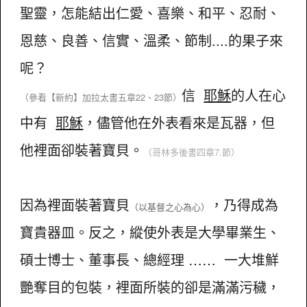
聖靈，怎能結出仁愛、喜樂、和平、忍耐、
恩慈、良善、信實、溫柔、節制....的果子來
呢？
信
耶穌
的人在心
（參看【新約】加拉太書五章22、23節）
中有
耶穌
，儘管他在外表看來是瓦器，但
他裡面卻裝著寶貝。
（哥林多後書四章7.節）
因為裡面裝著寶貝
，乃得成為
（以基督之心為心）
寶貴器皿。反之，縱使外表是大學畢業生、
碩士博士、董事長、總經理 …… 一大堆鮮
艷奪目的包裝，裡面所裝的卻是滿滿污穢，