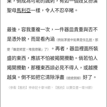
果，倒成為可恥的諷刺，有如一個妓女扮演
聖母
馬利亞
一樣，令人不忍卒睹。
最後，容我重複一次，一件器皿貴重與否不
是憑外貌，而是看內涵
（例如茅屋中如果
是
住
孔明
，那
。再者，器皿裡面所裝
便「雖是陋室，唯我德馨」了）
盛的東西，應該不怕被揭開攪動。倘若怕人
揭開攪動，那種東西諒必見不得人，或越攪
越臭。倒不如把它清除淨盡
好了。
（統統倒掉）
（參看【舊約】申命記十章16節，【舊約】以賽亞書一章16節）
.....................