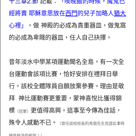
十三章2.節
記載：
「喫晚飯的時候，魔鬼已
經將賣 耶穌意思放在
西門
的兒子加略人
猶大
心裡」
。做 神殿的必成為貴重器皿，做鬼窩
的必成為卑賤的器皿，任人自己抉擇。
昔年淡水中學某項運動聞名全島，有一次全
台運動會該項比賽，恰好安排在禮拜日舉
行，該校全體隊員自願放棄參賽。理由是敬
拜 神比運動賽更重要，蒙神喜悅比獲得錦
標
更值得高興。這事至今傳為佳話，
（冠軍）
殊令人感動不已。
（曾任該校校長的馬偕先生見證此事時
總是熱淚盈眶呢！）