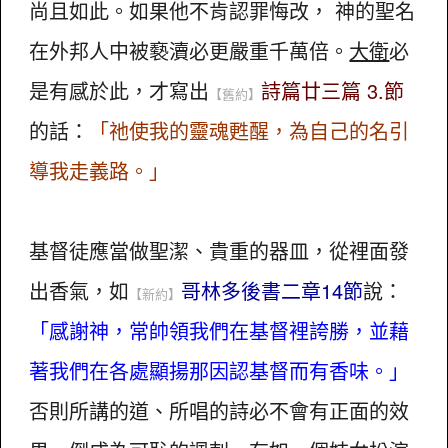
尚且如此。如果他不肯認罪悔改， 神的聖名
在外邦人中被褻瀆必更嚴重千萬倍。
大衛
必
是有感於此，才寫出
詩篇廿三篇 3.節
【舊約】
的話：
「祂使我的靈魂甦醒，為自己的名引
導我走義路。」
基督徒應當做聖潔、貴重的器皿，從裡面發
出香氣，如
哥林多後書二章14節
說：
【新約】
「感謝神，常帥領我們在基督裡誇勝，並藉
著我們在各處顯揚那因認基督而有香味。」
否則所講的道、所唱的詩必不會有正面的效