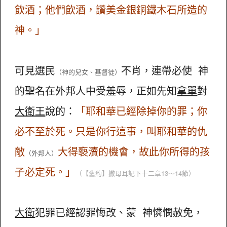
飲酒；他們飲酒，讚美金銀銅鐵木石所造的
神。」
可見選民
不肖，連帶必使 神
（神的兒女、基督徒）
的聖名在外邦人中受羞辱，正如先知
拿單
對
大衛王
說的：
「耶和華已經除掉你的罪；你
必不至於死。只是你行這事，叫耶和華的仇
敵
大得褻瀆的機會，故此你所得的孩
（外邦人）
子必定死。」
（【舊約】撒母耳記下十二章13～14節）
大衛
犯罪已經認罪悔改、蒙 神憐憫赦免，