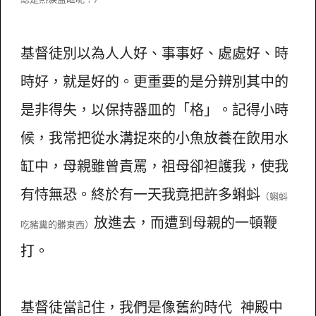
基督徒別以為人人好、事事好、處處好、時
時好，就是好的。更重要的是分辨別其中的
是非得失，以保持器皿的「格」。記得小時
候，我常把從水溝捉來的小魚放養在飲用水
缸中，母親雖曾責罵，祖母卻袒護我，使我
有恃無恐。終於有一天我竟把許多蝌蚪
（
蝌蚪
放進去，而遭到母親的一頓鞭
吃豬糞的髒東西）
打。
基督徒當記住，我們是像舊約時代 神殿中