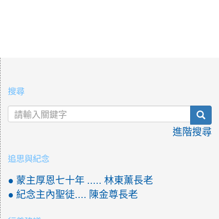
:::
搜尋
sea
進階搜尋
追思與紀念
● 蒙主厚恩七十年 ..... 林東薰長老
● 紀念主內聖徒.... 陳金尊長老