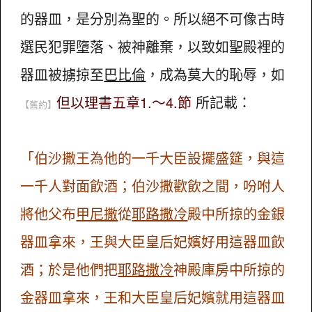
的器皿，是分別為聖的。所以絕不可像古時
選民犯罪墮落、被神離棄，以致如聖殿裡的
器皿被擄掠至
巴比倫
，成為莫大的恥辱，如
但以理書五章1.～4.節
所記載：
【舊約】
「伯沙撒王為他的一千大臣設擺盛筵，與這
一千人對面飲酒；伯沙撒歡飲之間，吩咐人
將他父布
甲尼撒
從
耶路撒冷
殿中所掠的金銀
器皿拿來，王與大臣皇后妃嬪好用這器皿飲
酒；於是他們把
耶路撒冷
神殿庫房中所掠的
金器皿拿來，王和大臣皇后妃嬪就用這器皿