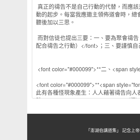
「澎湖伯講道集」 記念上帝的忠