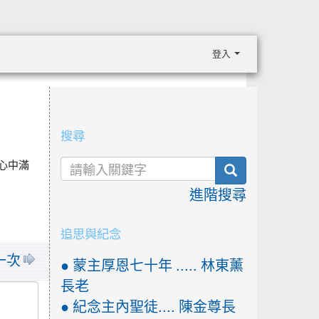
登入
:::
搜尋
心中滿
search
進階搜尋
追思與紀念
來一次
● 蒙主厚恩七十年 ..... 林東薰
長老
● 紀念主內聖徒.... 陳金尊長