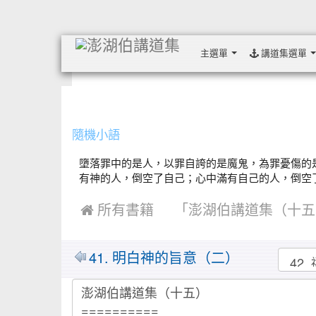
主選單
講道集選單
:::
隨機小語
墮落罪中的是人，以罪自誇的是魔鬼，為罪憂傷的
有神的人，倒空了自己；心中滿有自己的人，倒空了神。 
 所有書籍
「澎湖伯講道集（十五
MarkDown
41. 明白神的旨意（二）