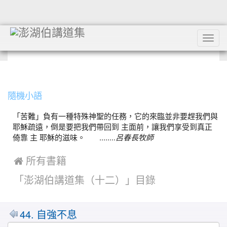
Tog
navi
:::
隨機小語
「苦難」負有一種特殊神聖的任務，它的來臨並非要趕我們與
耶穌疏遠，倒是要把我們帶回到 主面前，讓我們享受到真正
倚靠 主 耶穌的滋味。 ........
呂春長牧師
 所有書籍
「澎湖伯講道集（十二）」目錄
MarkDown
44. 自強不息