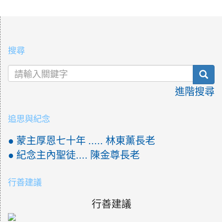
:::
搜尋
sea
進階搜尋
追思與紀念
● 蒙主厚恩七十年 ..... 林東薰長老
● 紀念主內聖徒.... 陳金尊長老
行善建議
行善建議