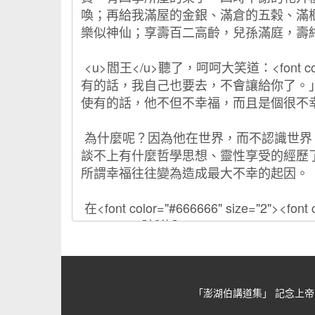
「澎湖伯講道集」 記念上帝的忠