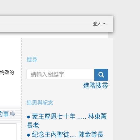
登入
:::
搜尋
，悔改的
search
進階搜尋
追思與紀念
的事
● 蒙主厚恩七十年 ..... 林東薰
長老
● 紀念主內聖徒.... 陳金尊長